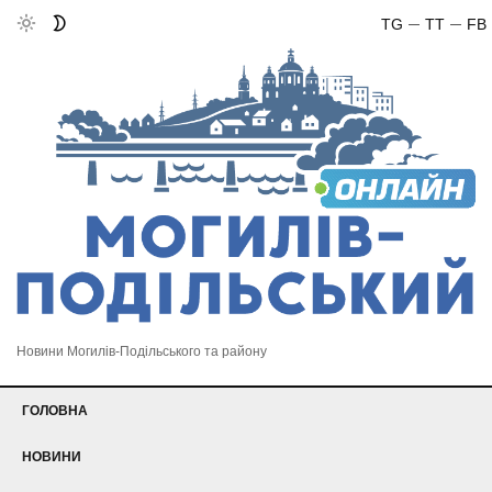
TG
TT
FB
Новини Могилів-Подільського та району
ГОЛОВНА
НОВИНИ