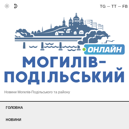
TG
TT
FB
Новини Могилів-Подільського та району
ГОЛОВНА
НОВИНИ