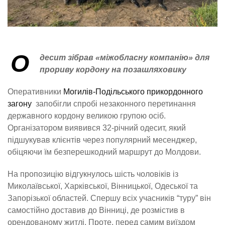
О
десит зібрав «міжобласну компанію» для
прориву кордону на позашляховику
Оперативники
Могилів-Подільського прикордонного
загону
запобігли спробі незаконного перетинання
державного кордону великою групою осіб.
Організатором виявився 32-річний одесит, який
підшукував клієнтів через популярний месенджер,
обіцяючи їм безперешкодний маршрут до Молдови.
На пропозицію відгукнулось шість чоловіків із
Миколаївської, Харківської, Вінницької, Одеської та
Запорізької областей. Спершу всіх учасників “туру” він
самостійно доставив до Вінниці, де розмістив в
орендованому житлі. Проте, перед самим виїздом