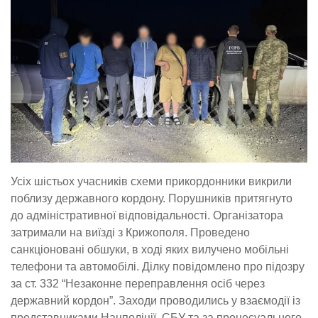
Усіх шістьох учасників схеми прикордонники викрили
поблизу державного кордону. Порушників притягнуто
до адміністративної відповідальності. Організатора
затримали на виїзді з Крижополя. Проведено
санкціоновані обшуки, в ході яких вилучено мобільні
телефони та автомобілі. Ділку повідомлено про підозру
за ст. 332 “Незаконне переправлення осіб через
державний кордон”. Заходи проводились у взаємодії із
представниками Нацполіції, СБУ та за процесуального