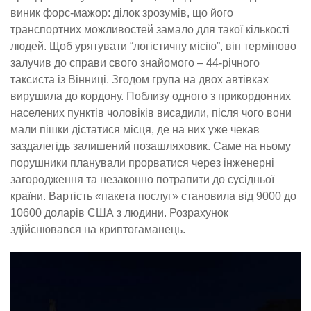
виник форс-мажор: ділок зрозумів, що його
транспортних можливостей замало для такої кількості
людей. Щоб урятувати “логістичну місію”, він терміново
залучив до справи свого знайомого – 44-річного
таксиста із Вінниці. Згодом група на двох автівках
вирушила до кордону. Поблизу одного з прикордонних
населених пунктів чоловіків висадили, після чого вони
мали пішки дістатися місця, де на них уже чекав
заздалегідь залишений позашляховик. Саме на ньому
порушники планували прорватися через інженерні
загородження та незаконно потрапити до сусідньої
країни. Вартість «пакета послуг» становила від 9000 до
10600 доларів США з людини. Розрахунок
здійснювався на криптогаманець.