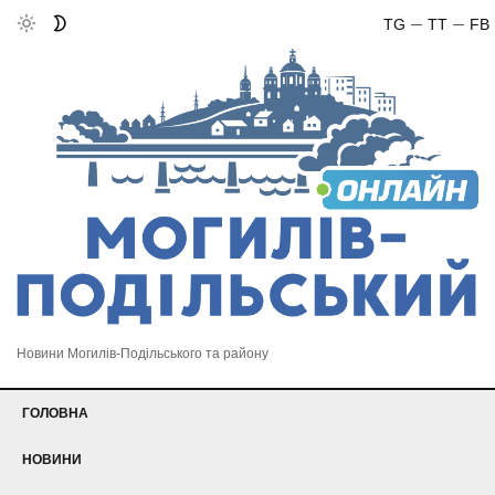
TG
TT
FB
Новини Могилів-Подільського та району
ГОЛОВНА
НОВИНИ