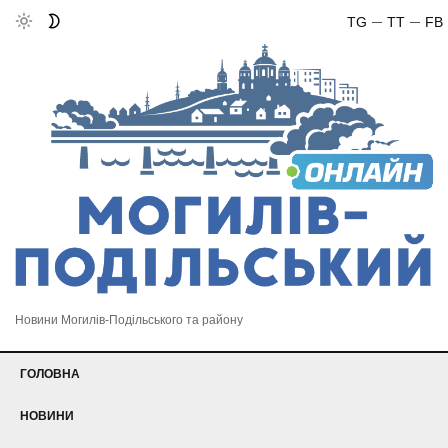
TG
TT
FB
Новини Могилів-Подільського та району
ГОЛОВНА
НОВИНИ