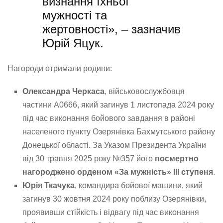
визнання їхньої
мужності та
жертовності», – зазначив
Юрій Яцук.
Нагороди отримали родини:
Олександра Черкаса
, військовослужбовця
частини А0666, який загинув 1 листопада 2024 року
під час виконання бойового завдання в районі
населеного пункту Озерянівка Бахмутського району
Донецької області. За Указом Президента України
від 30 травня 2025 року №357 його
посмертно
нагороджено орденом «За мужність» III ступеня
.
Юрія Ткачука
, командира бойової машини, який
загинув 30 жовтня 2024 року поблизу Озерянівки,
проявивши стійкість і відвагу під час виконання