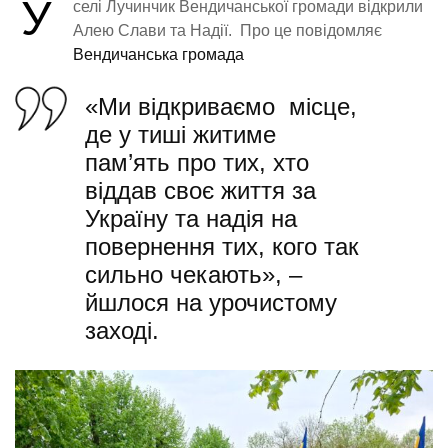
У
селі Лучинчик Вендичанської громади відкрили
Алею Слави та Надії. Про це повідомляє
Вендичанська громада
«Ми відкриваємо місце,
де у тиші житиме
пам’ять про тих, хто
віддав своє життя за
Україну та надія на
повернення тих, кого так
сильно чекають», –
йшлося на урочистому
заході.