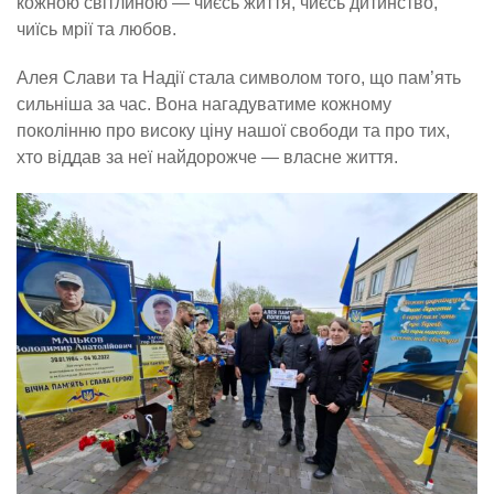
кожною світлиною — чиєсь життя, чиєсь дитинство,
чиїсь мрії та любов.
Алея Слави та Надії стала символом того, що пам’ять
сильніша за час. Вона нагадуватиме кожному
поколінню про високу ціну нашої свободи та про тих,
хто віддав за неї найдорожче — власне життя.