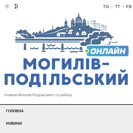
TG
TT
FB
Новини Могилів-Подільського та району
ГОЛОВНА
НОВИНИ