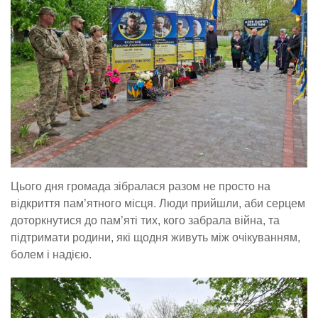
Цього дня громада зібралася разом не просто на
відкриття пам’ятного місця. Люди прийшли, аби серцем
доторкнутися до пам’яті тих, кого забрала війна, та
підтримати родини, які щодня живуть між очікуванням,
болем і надією.