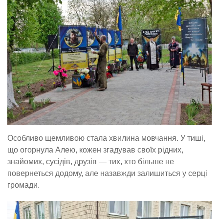
Особливо щемливою стала хвилина мовчання. У тиші,
що огорнула Алею, кожен згадував своїх рідних,
знайомих, сусідів, друзів — тих, хто більше не
повернеться додому, але назавжди залишиться у серці
громади.