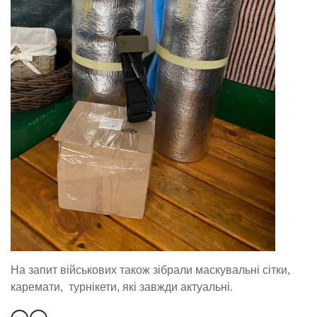
На запит військових також зібрали маскувальні сітки,
каремати, турнікети, які завжди актуальні.