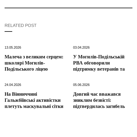
RELATED POST
13.05.2026
03.04.2026
Малеча з великим серцем:
У Могилів-Подільській
школярі Могилів-
РВА обговорили
Подільського ліцею
підтримку ветеранів та
24.04.2026
05.06.2026
На Вінниччині
Довгий час вважався
Гальжбіївські активістки
зниклим безвісті:
плетуть маскувальні сітки
підтвердилась загибель