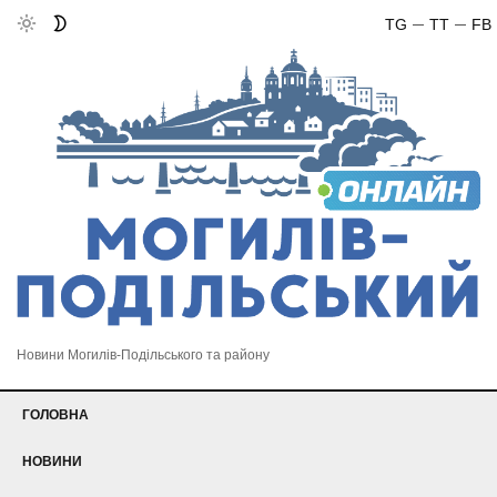
TG
TT
FB
Новини Могилів-Подільського та району
ГОЛОВНА
НОВИНИ