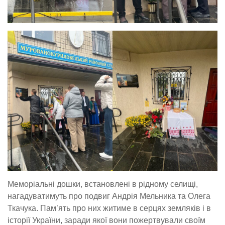
Меморіальні дошки, встановлені в рідному селищі,
нагадуватимуть про подвиг Андрія Мельника та Олега
Ткачука. Пам’ять про них житиме в серцях земляків і в
історії України, заради якої вони пожертвували своїм