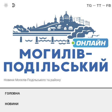
TG
TT
FB
Новини Могилів-Подільського та району
ГОЛОВНА
НОВИНИ