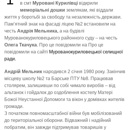
в смт
Муровані Курилівці
відкрили
меморіальні дошки
землякам, які віддали
життя у боротьбі за свободу та незалежність держави.
Пам’ятний знак на фасаді ліцею №2 встановили на
честь
Андрія Мельника,
а на будівлі
Мурованокуриловецького районного суду – на честь
Олега Ткачука
. Про це повідомили на Про це
повідомили на сайті
Мурованокуриловецької селищної
ради.
Андрій Мельник
народився 2 січня 1980 року. Закінчив
місцеву школу №2 та Барське ПТУ №8. Працював
столярем, залишивши по собі чимало виробів – від
альтанок і гойдалок до оздоблення костелу Матері
Божої Неустанної Допомоги та вікон у домівках жителів
громади.
З початком повномасштабної війни був мобілізований
до територіальної оборони. Відважний і надійний
побратим, він завжди підтримував товаришів у