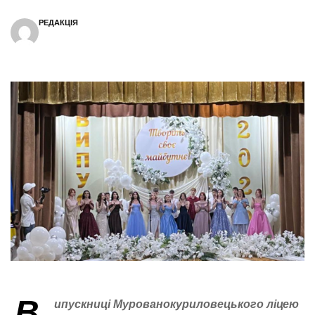
РЕДАКЦІЯ
В
ипускниці Мурованокуриловецького ліцею