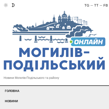
TG
TT
FB
Новини Могилів-Подільського та району
ГОЛОВНА
НОВИНИ