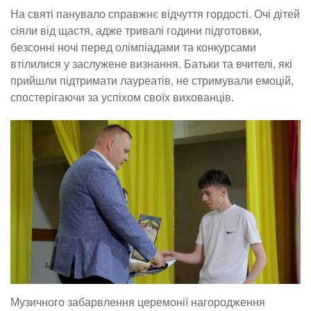
На святі панувало справжнє відчуття гордості. Очі дітей
сіяли від щастя, адже тривалі години підготовки,
безсонні ночі перед олімпіадами та конкурсами
втілилися у заслужене визнання. Батьки та вчителі, які
прийшли підтримати лауреатів, не стримували емоцій,
спостерігаючи за успіхом своїх вихованців.
Музичного забарвлення церемонії нагородження