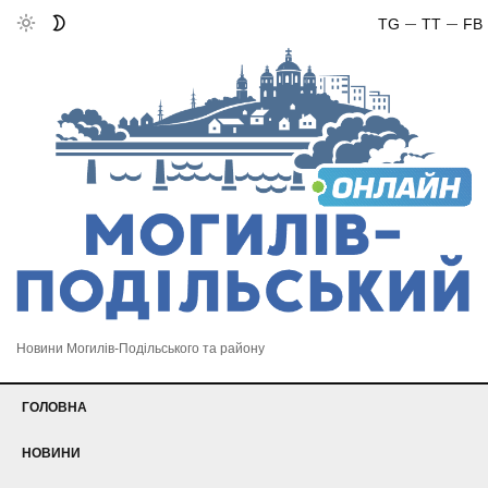
TG
TT
FB
Новини Могилів-Подільського та району
ГОЛОВНА
НОВИНИ