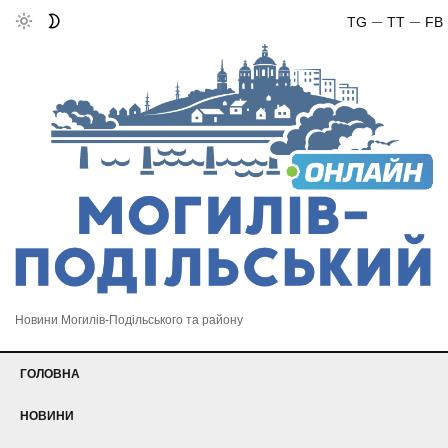
TG
TT
FB
Новини Могилів-Подільського та району
ГОЛОВНА
НОВИНИ