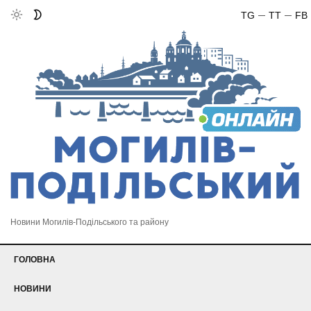
TG
TT
FB
Новини Могилів-Подільського та району
ГОЛОВНА
НОВИНИ