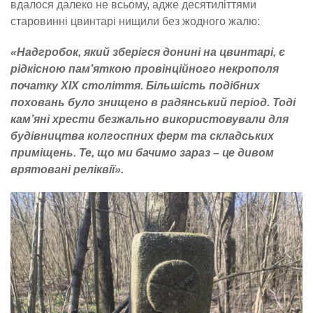
вдалося далеко не всьому, адже десятиліттями
старовинні цвинтарі нищили без жодного жалю:
«Надгробок, який зберігся донині на цвинтарі, є
рідкісною пам’яткою провінційного некрополя
початку XIX століття. Більшість подібних
поховань було знищено в радянський період. Тоді
кам’яні хрести безжально використовували для
будівництва колгоспних ферм та складських
приміщень. Те, що ми бачимо зараз – це дивом
врятовані реліквії».