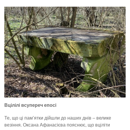
Вцілілі всупереч епосі
Те, що ці пам’ятки дійшли до наших днів – велике
везіння. Оксана Афанасієва пояснює, що вціліти