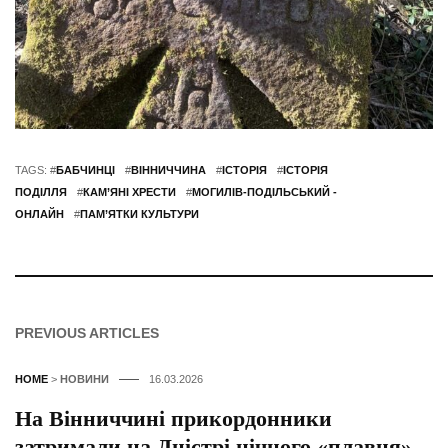
TAGS: #
БАБЧИНЦІ
#
ВІННИЧЧИНА
#
ІСТОРІЯ
#
ІСТОРІЯ
ПОДІЛЛЯ
#
КАМ’ЯНІ ХРЕСТИ
#
МОГИЛІВ-ПОДІЛЬСЬКИЙ -
ОНЛАЙН
#
ПАМ’ЯТКИ КУЛЬТУРИ
PREVIOUS ARTICLES
HOME
>
НОВИНИ
16.03.2026
На Вінниччині прикордонники
затримали на Дністрі нічного «плавця»