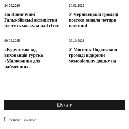
24.04.2026
14.01.2026
На Вінниччині
У Чернівецькій громаді
Гальжбіївські активістки
поетеса видала чотири
плетуть маскувальні сітки
поетичні
09.04.2025
09.10.2025
«Курчатко» від
У Могилів-Подільській
вихованців гуртка
громаді відкрили
«Малювання для
меморіальну дошку на
найменших»
Недавні записи