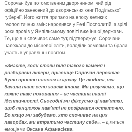
Сорочан був потомственим дворянином, чий рід
офіційно занесений до дворянських книг Подільської
губернії. Його життя припало на епоху великих
геополітичних змін: народився у Речі Посполитій, а зрілі
роки провів у Ямпільському повіті вже іншої держави.
Те, що він спочиває саме тут, підтверджує: Сорочани
належали до місцевої еліти, володіли землями та брали
участь в управлінні повітом.
«Знаєте, коли стоїш біля такого каменя і
розбираєш літери, прізвище Сорочан перестає
бути просто словом із архіву. Це людина, яка
бачила наше село зовсім іншим. Ми розуміємо, що
кожне таке поховання – це частина нашої
ідентичності. Сьогодні ми фіксуємо ці пам’ятки,
щоб ланцюжок пам’яті не розірвався остаточно.
Бо якщо ми забудемо, хто спочиває на цих
пагорбах, ми втратимо частину себе»,
– ділиться
емоціями
Оксана Афанасієва
.