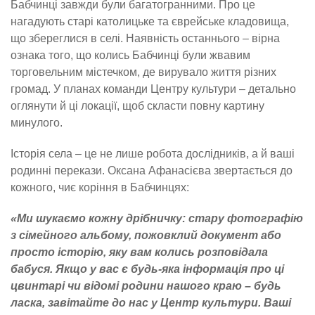
Бабчинці завжди були багатогранними. Про це
нагадують старі католицьке та єврейське кладовища,
що збереглися в селі. Наявність останнього – вірна
ознака того, що колись Бабчинці були жвавим
торговельним містечком, де вирувало життя різних
громад. У планах команди Центру культури – детально
оглянути й ці локації, щоб скласти повну картину
минулого.
Історія села – це не лише робота дослідників, а й ваші
родинні перекази. Оксана Афанасієва звертається до
кожного, чиє коріння в Бабчинцях:
«Ми шукаємо кожну дрібничку: стару фотографію
з сімейного альбому, пожовклий документ або
просто історію, яку вам колись розповідала
бабуся. Якщо у вас є будь-яка інформація про ці
цвинтарі чи відомі родини нашого краю – будь
ласка, завітайте до нас у Центр культури. Ваші