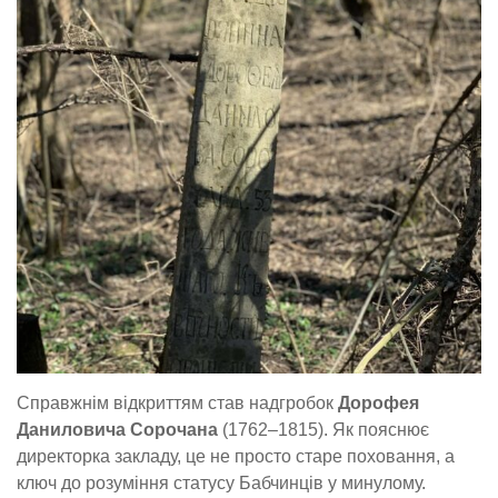
Справжнім відкриттям став надгробок
Дорофея
Даниловича Сорочана
(1762–1815). Як пояснює
директорка закладу, це не просто старе поховання, а
ключ до розуміння статусу Бабчинців у минулому.