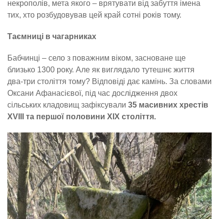
некрополів, мета якого – врятувати від забуття імена
тих, хто розбудовував цей край сотні років тому.
Таємниці в чагарниках
Бабчинці – село з поважним віком, засноване ще
близько 1300 року. Але як виглядало тутешнє життя
два-три століття тому? Відповіді дає камінь. За словами
Оксани Афанасієвої, під час дослідження двох
сільських кладовищ зафіксували
35 масивних хрестів
XVIII та першої половини XIX століття.