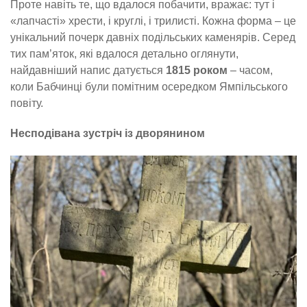
Проте навіть те, що вдалося побачити, вражає: тут і
«лапчасті» хрести, і круглі, і трилисті. Кожна форма – це
унікальний почерк давніх подільських каменярів. Серед
тих пам’яток, які вдалося детально оглянути,
найдавніший напис датується
1815 роком
– часом,
коли Бабчинці були помітним осередком Ямпільського
повіту.
Несподівана зустріч із дворянином