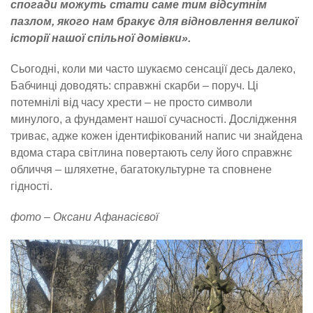
спогади можуть стати саме тим відсутнім
пазлом, якого нам бракує для відновлення великої
історії нашої спільної домівки».
Сьогодні, коли ми часто шукаємо сенсації десь далеко,
Бабчинці доводять: справжні скарби – поруч. Ці
потемнілі від часу хрести – не просто символи
минулого, а фундамент нашої сучасності. Дослідження
триває, адже кожен ідентифікований напис чи знайдена
вдома стара світлина повертають селу його справжнє
обличчя – шляхетне, багатокультурне та сповнене
гідності.
фото – Оксани Афанасієвої