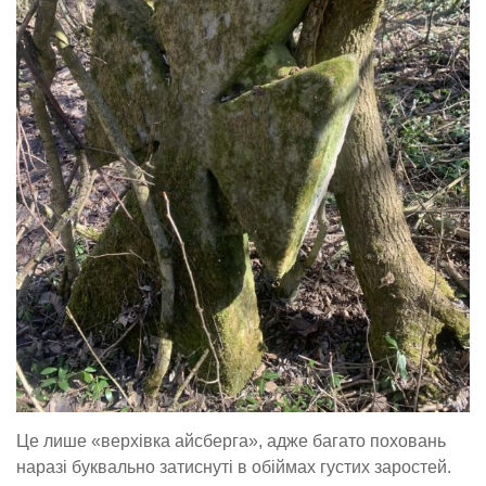
Це лише «верхівка айсберга», адже багато поховань
наразі буквально затиснуті в обіймах густих заростей.