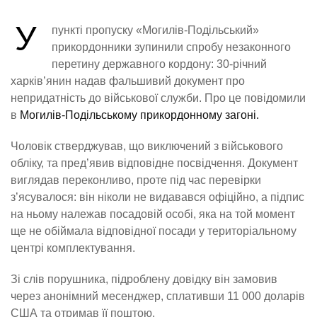
У
пункті пропуску «Могилів-Подільський»
прикордонники зупинили спробу незаконного
перетину державного кордону: 30-річний
харків’янин надав фальшивий документ про
непридатність до військової служби. Про це повідомили
в
Могилів-Подільському прикордонному загоні.
Чоловік стверджував, що виключений з військового
обліку, та пред’явив відповідне посвідчення. Документ
виглядав переконливо, проте під час перевірки
з’ясувалося: він ніколи не видавався офіційно, а підпис
на ньому належав посадовій особі, яка на той момент
ще не обіймала відповідної посади у територіальному
центрі комплектування.
Зі слів порушника, підроблену довідку він замовив
через анонімний месенджер, сплативши 11 000 доларів
США та отримав її поштою.