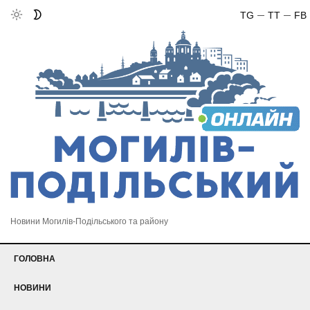
TG
TT
FB
Новини Могилів-Подільського та району
ГОЛОВНА
НОВИНИ