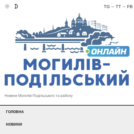
TG
TT
FB
Новини Могилів-Подільського та району
ГОЛОВНА
НОВИНИ