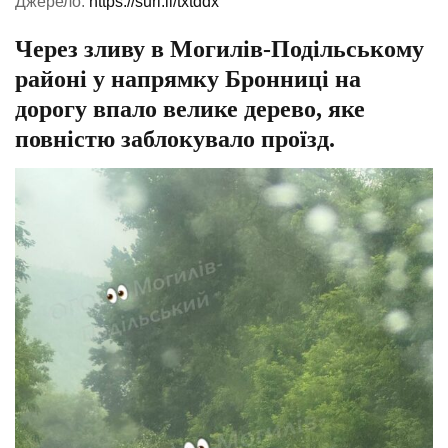
Джерело:
https://surl.li/txtddx
Через зливу в Могилів-Подільському
районі у напрямку Бронниці на
дорогу впало велике дерево, яке
повністю заблокувало проїзд.