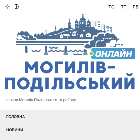
TG
TT
FB
Новини Могилів-Подільського та району
ГОЛОВНА
НОВИНИ