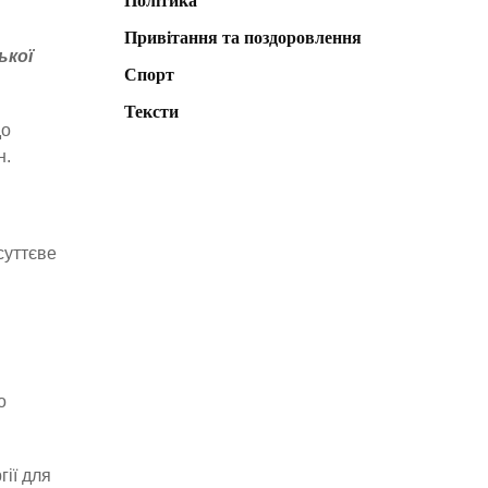
Політика
Привітання та поздоровлення
ької
Спорт
Тексти
до
н.
суттєве
о
ії для