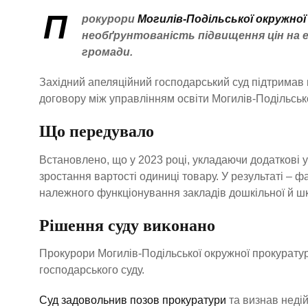
П
рокурори
Могилів-Подільської окружно
необґрунтованість підвищення цін на е
громади.
Західний апеляційний господарський суд підтримав 
договору між управлінням освіти Могилів-Подільсько
Що передувало
Встановлено, що у 2023 році, укладаючи додаткові у
зростання вартості одиниці товару. У результаті – 
належного функціонування закладів дошкільної й шкі
Рішення суду виконано
Прокурори Могилів-Подільської окружної прокурату
господарського суду.
Суд задовольнив позов прокуратури
та визнав недій