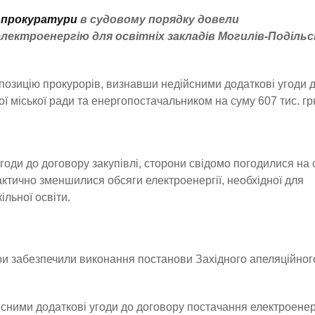
ї прокуратури
в судовому порядку довели
лектроенергію для освітніх закладів Могилів-Подільс
позицію прокурорів, визнавши недійсними додаткові угоди 
ї міської ради та енергопостачальником на суму 607 тис. гр
годи до договору закупівлі, сторони свідомо погодилися на 
фактично зменшилися обсяги електроенергії, необхідної для
льної освіти.
ри забезпечили виконання постанови Західного апеляційног
сними додаткові угоди до договору постачання електроенерг