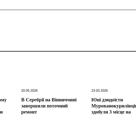
20.05.2026
23.03.2026
ому
В Серебрії на Вінниччині
Юні дзюдоїсти
завершили поточний
Мурованокурилівці
ли
ремонт
здобули 3 місце на