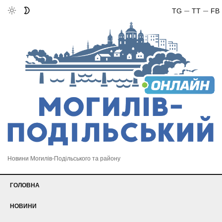
TG
TT
FB
Новини Могилів-Подільського та району
ГОЛОВНА
НОВИНИ