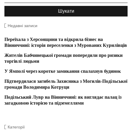
Недавні записи
Переїхала з Херсонщини та відкрила бізнес на
Вінниччині: історія переселенки з Мурованих Курилівців
Жителів Бабчинецької громади попередили про ризики
торгівлі людьми
У Ямполі через коротке замикання спалахнув будинок
Підтвердилася загибель Захисника з Могилів-Подільської
громади Володимира Котруци
Подільський Лувр на Вінниччині: як виглядає палац із
загадковою історією та підземеллями
Категорії