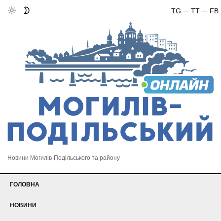
TG
TT
FB
Новини Могилів-Подільського та району
ГОЛОВНА
НОВИНИ