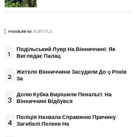
module 1a
SUBTITLE
Подільський Лувр На Вінниччині: Як
Виглядає Палац
Жителя Вінниччини Засудили До 9 Років
За
Долю Кубка Вирішили Пенальті: На
Вінниччині Відбувся
Поліція Назвала Справжню Причину
Загибелі Лелеки На