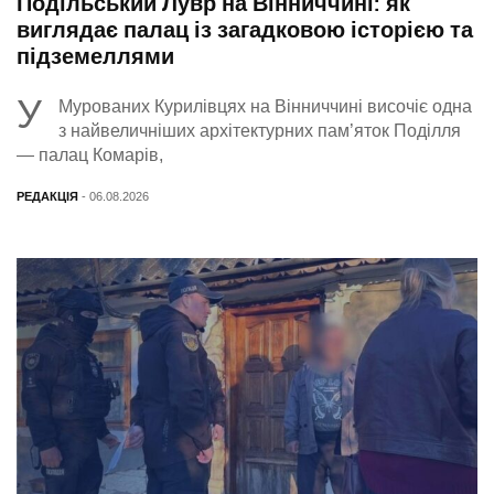
Подільський Лувр на Вінниччині: як
виглядає палац із загадковою історією та
підземеллями
У
Мурованих Курилівцях на Вінниччині височіє одна
з найвеличніших архітектурних пам’яток Поділля
— палац Комарів,
РЕДАКЦІЯ
- 06.08.2026