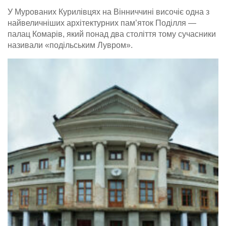
У Мурованих Курилівцях на Вінниччині височіє одна з
найвеличніших архітектурних пам’яток Поділля —
палац Комарів, який понад два століття тому сучасники
називали «подільським Лувром».