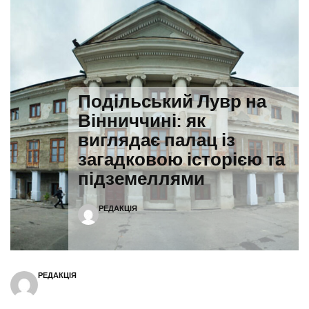
Подільський Лувр на
Вінниччині: як
виглядає палац із
загадковою історією та
підземеллями
РЕДАКЦІЯ
РЕДАКЦІЯ