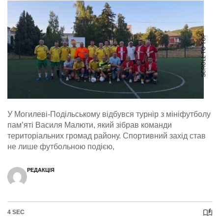
SCROLL TO TOP
У Могилеві-Подільському відбувся турнір з мініфутболу
пам’яті Василя Малюти, який зібрав команди
територіальних громад району. Спортивний захід став
не лише футбольною подією,
РЕДАКЦІЯ
4 SEC