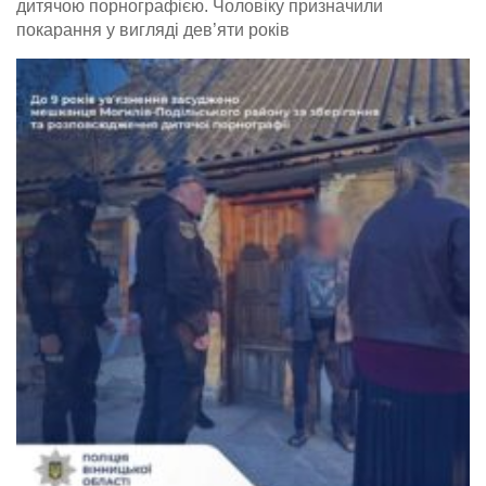
дитячою порнографією. Чоловіку призначили
покарання у вигляді дев’яти років