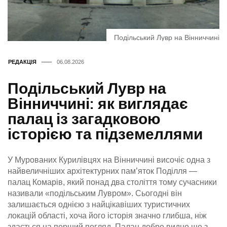
Подільський Лувр на Вінниччині
РЕДАКЦІЯ
06.08.2026
Подільський Лувр на
Вінниччині: як виглядає
палац із загадковою
історією та підземеллями
У Мурованих Курилівцях на Вінниччині височіє одна з
найвеличніших архітектурних пам’яток Поділля —
палац Комарів, який понад два століття тому сучасники
називали «подільським Лувром». Сьогодні він
залишається однією з найцікавіших туристичних
локацій області, хоча його історія значно глибша, ніж
здається на перший погляд. Палац добре видно ще з