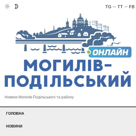
TG
TT
FB
Новини Могилів-Подільського та району
ГОЛОВНА
НОВИНИ