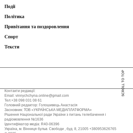
Події
Політика
Привітання та поздоровлення
Спорт
Тексти
SCROLL TO TOP
Контакти редакції:
Email: vinnychchyna.online@gmail.com
Тел:+38 098 031 08 61
Головний редактор: Голошивець Анастасія
Засновник: ТОВ «УКРАЇНСЬКА МЕДІАПЛАТФОРМА»
Рішення Національної ради України з питань телебачення і
радіомовлення №1636
Ідентифікатор медіа: R40-06396
Україна, м. Вінниця бульв. Свободи , буд. 8, 21005 +380953626765