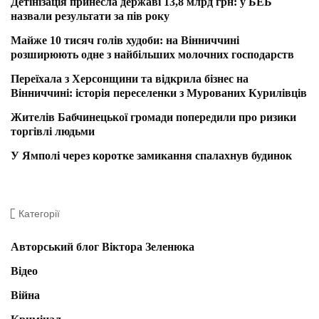
Детінізація принесла державі 13,8 млрд грн: у БЕБ
назвали результати за пів року
Майже 10 тисяч голів худоби: на Вінниччині
розширюють одне з найбільших молочних господарств
Переїхала з Херсонщини та відкрила бізнес на
Вінниччині: історія переселенки з Мурованих Курилівців
Жителів Бабчинецької громади попередили про ризики
торгівлі людьми
У Ямполі через коротке замикання спалахнув будинок
Категорії
Авторський блог Віктора Зеленюка
Відео
Війна