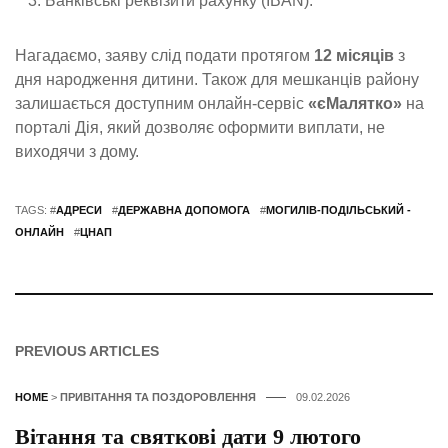
Банківські реквізити рахунку (IBAN).
Нагадаємо, заяву слід подати протягом
12 місяців
з
дня народження дитини. Також для мешканців району
залишається доступним онлайн-сервіс
«єМалятко»
на
порталі Дія, який дозволяє оформити виплати, не
виходячи з дому.
TAGS: #
АДРЕСИ
#
ДЕРЖАВНА ДОПОМОГА
#
МОГИЛІВ-ПОДІЛЬСЬКИЙ -
ОНЛАЙН
#
ЦНАП
PREVIOUS ARTICLES
HOME
>
ПРИВІТАННЯ ТА ПОЗДОРОВЛЕННЯ
09.02.2026
Вітання та святкові дати 9 лютого