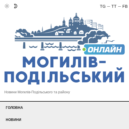
TG
TT
FB
Новини Могилів-Подільського та району
ГОЛОВНА
НОВИНИ