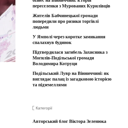
бізнес на Вінниччині: історія
переселенки з Мурованих Курилівців
Жителів Бабчинецької громади
попередили про ризики торгівлі
людьми
У Ямполі через коротке замикання
спалахнув будинок
Підтвердилася загибель Захисника з
Могилів-Подільської громади
Володимира Котруци
Подільський Лувр на Вінниччині: як
виглядає палац із загадковою історією
та підземеллями
Категорії
Авторський блог Віктора Зеленюка