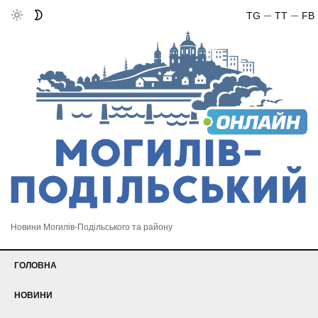
TG
TT
FB
Новини Могилів-Подільського та району
ГОЛОВНА
НОВИНИ