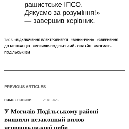
рашистське ІПСО.
Дякуємо за розуміння!»
— завершив керівник.
TAGS: #
ВІДКЛЮЧЕННЯ ЕЛЕКТРОЕНЕРГІЇ
#
ВІННИЧЧИНА
#
ЗВЕРНЕННЯ
ДО МЕШКАНЦІВ
#
МОГИЛІВ-ПОДІЛЬСЬКИЙ - ОНЛАЙН
#
МОГИЛІВ-
ПОДІЛЬСЬКІ ЕМ
PREVIOUS ARTICLES
HOME
>
НОВИНИ
23.01.2026
У Могилів-Подільському районі
виявили незаконний вилов
червонокнижної риби