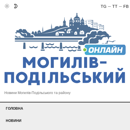
TG
TT
FB
Новини Могилів-Подільського та району
ГОЛОВНА
НОВИНИ