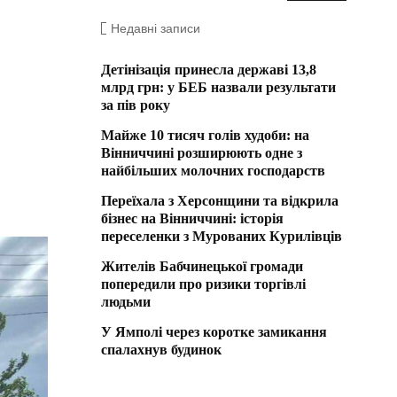
Недавні записи
Детінізація принесла державі 13,8
млрд грн: у БЕБ назвали результати
за пів року
Майже 10 тисяч голів худоби: на
Вінниччині розширюють одне з
найбільших молочних господарств
Переїхала з Херсонщини та відкрила
бізнес на Вінниччині: історія
переселенки з Мурованих Курилівців
Жителів Бабчинецької громади
попередили про ризики торгівлі
людьми
У Ямполі через коротке замикання
спалахнув будинок