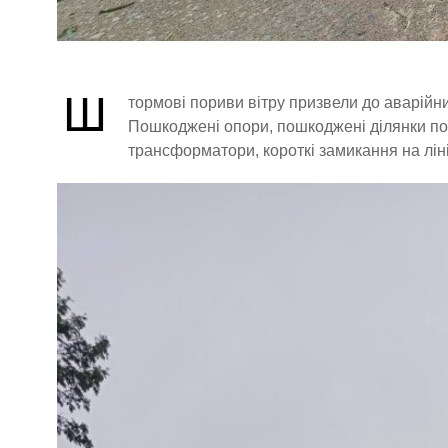
Ш
тормові пориви вітру призвели до аварійни
Пошкоджені опори, пошкоджені ділянки пов
трансформатори, короткі замикання на лін