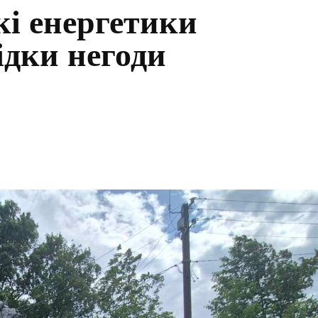
кі енергетики
ідки негоди