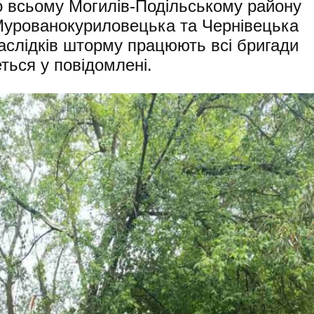
По всьому Могилів-Подільському району
 Мурованокуриловецька та Чернівецька
аслідків шторму працюють всі бригади
ться у повідомлені.