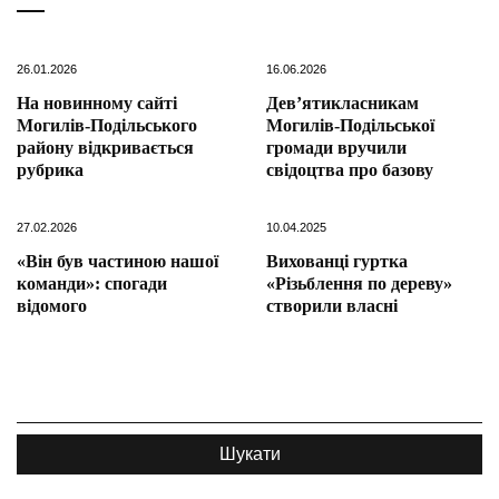
26.01.2026
16.06.2026
На новинному сайті
Дев’ятикласникам
Могилів-Подільського
Могилів-Подільської
району відкривається
громади вручили
рубрика
свідоцтва про базову
27.02.2026
10.04.2025
«Він був частиною нашої
Вихованці гуртка
команди»: спогади
«Різьблення по дереву»
відомого
створили власні