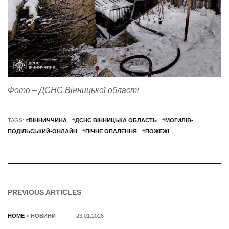
Фото – ДСНС Вінницької області
TAGS: #
ВІННИЧЧИНА
#
ДСНС ВІННИЦЬКА ОБЛАСТЬ
#
МОГИЛІВ-
ПОДІЛЬСЬКИЙ-ОНЛАЙН
#
ПІЧНЕ ОПАЛЕННЯ
#
ПОЖЕЖІ
PREVIOUS ARTICLES
HOME
>
НОВИНИ
23.01.2026