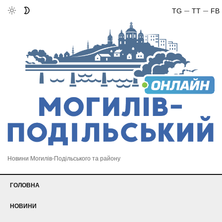
TG
TT
FB
Новини Могилів-Подільського та району
ГОЛОВНА
НОВИНИ