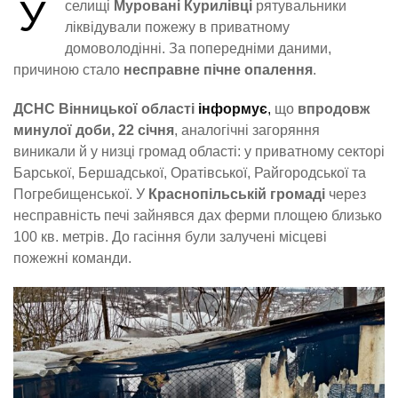
У
селищі
Муровані Курилівці
рятувальники
ліквідували пожежу в приватному
домоволодінні. За попередніми даними,
причиною стало
несправне пічне опалення
.
ДСНС Вінницької області
інформує
,
що
впродовж
минулої доби, 22 січня
, аналогічні загоряння
виникали й у низці громад області: у приватному секторі
Барської, Бершадської, Оратівської, Райгородської та
Погребищенської. У
Краснопільській громаді
через
несправність печі зайнявся дах ферми площею близько
100 кв. метрів. До гасіння були залучені місцеві
пожежні команди.