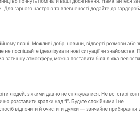
рівництво почнуть помічати ваші досягнення. Намагайтеся зв
ки. Для гарного настрою та впевненості додайте до гардероб
ійному плані. Можливі добрі новини, відверті розмови або з
але не поспішайте ідеалізувати нові ситуації чи знайомства. 
ма затишну атмосферу, можна поставити біля ліжка пелюстк
іти людей, з якими давно не спілкувалися. Не всі старі кон
но розставити крапки над “і”. Будьте спокійними і не
спосіб відпочити й очистити думки — звичайне прибирання