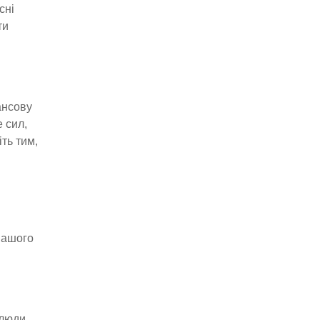
сні
ти
ансову
 сил,
ть тим,
вашого
 люди,