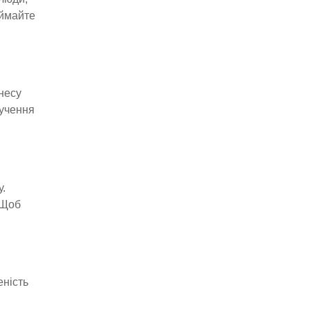
иймайте
несу
лучення
у.
 Щоб
еність
.