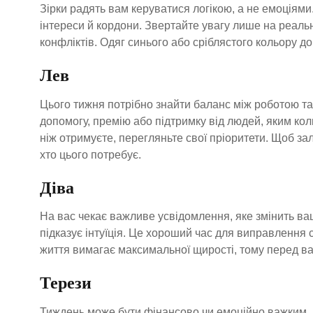
Зірки радять вам керуватися логікою, а не емоціями
інтереси й кордони. Звертайте увагу лише на реаль
конфліктів. Одяг синього або сріблястого кольору 
Лев
Цього тижня потрібно знайти баланс між роботою та
допомогу, премію або підтримку від людей, яким кол
ніж отримуєте, перегляньте свої пріоритети. Щоб за
хто цього потребує.
Діва
На вас чекає важливе усвідомлення, яке змінить ва
підказує інтуїція. Це хороший час для виправлення
життя вимагає максимальної щирості, тому перед в
Терези
Тиждень може бути фінансово чи емоційно важким, 