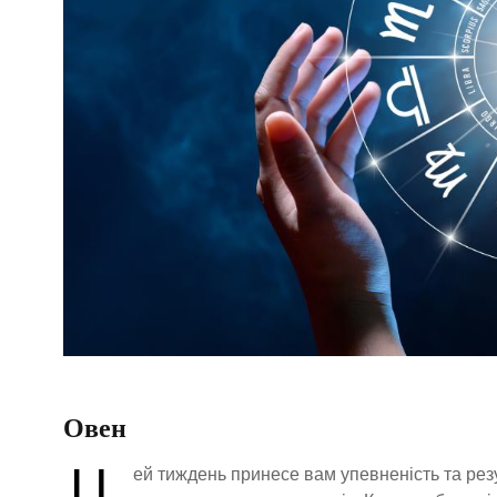
Овен
Ц
ей тиждень принесе вам упевненість та резу