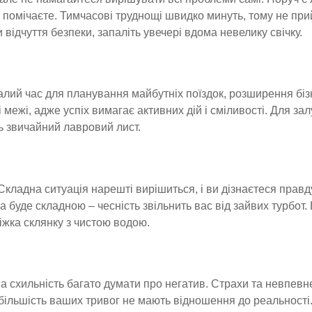
не помічаєте. Тимчасові труднощі швидко минуть, тому не пр
відчуття безпеки, запаліть увечері вдома невелику свічку.
алий час для планування майбутніх поїздок, розширення біз
 межі, адже успіх вимагає активних дій і сміливості. Для за
ць звичайний лавровий лист.
Складна ситуація нарешті вирішиться, і ви дізнаєтеся правд
а буде складною – чесність звільнить вас від зайвих турбот.
ліжка склянку з чистою водою.
схильність багато думати про негатив. Страхи та невпевн
 більшість ваших тривог не мають відношення до реальності