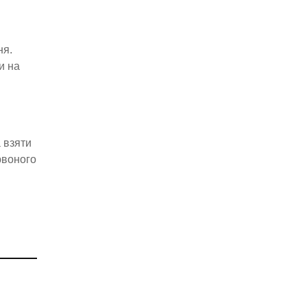
ня.
и на
а взяти
ервоного