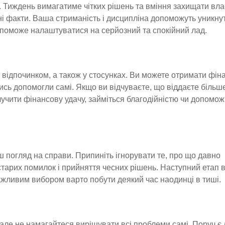
. Тиждень вимагатиме чітких рішень та вміння захищати вла
ні факти. Ваша стриманість і дисципліна допоможуть уникну
допоможе налаштуватися на серйозний та спокійний лад.
 відпочинком, а також у стосунках. Ви можете отримати фін
ись допомогли самі. Якщо ви відчуваєте, що віддаєте більше
лучити фінансову удачу, займіться благодійністю чи допоможі
ш погляд на справи. Припиніть ігнорувати те, про що давно
 старих помилок і прийняття чесних рішень. Наступний етап 
ажливим вибором варто побути деякий час наодинці в тиші.
але не намагайтеся вирішувати всі проблеми самі. Поруч є