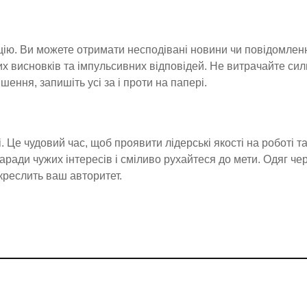
ію. Ви можете отримати несподівані новини чи повідомлен
х висновків та імпульсивних відповідей. Не витрачайте сил
ення, запишіть усі за і проти на папері.
і. Це чудовий час, щоб проявити лідерські якості на роботі т
 заради чужих інтересів і сміливо рухайтеся до мети. Одяг ч
креслить ваш авторитет.