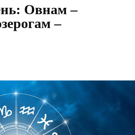
ень: Овнам –
озерогам –