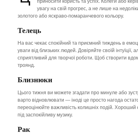
приносити користь та успіх. Колеги або ке
увагу на свій прогрес, а не лише на недолі
золотого або яскраво-помаранчевого кольору.
Телець
На вас чекає спокійний та приємний тиждень в емоц
уваги від близьких людей. Довіряйте своїй інтуїції, 
сприятливий для творчої роботи. Щоб створити вдо
троянд.
Близнюки
Цього тижня ви можете згадати про минуле або зустр
варто відновлювати — іноді це просто нагода остаточ
переоцінюйте важливість колишніх подій. Хороший 
під заспокійливу музику.
Рак