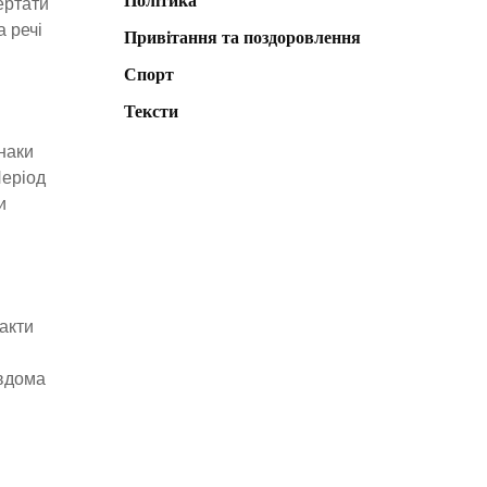
Політика
ертати
а речі
Привітання та поздоровлення
Спорт
Тексти
наки
Період
и
такти
 вдома