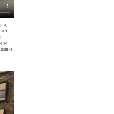
гли,
ти з
е
еру.
ндрівка