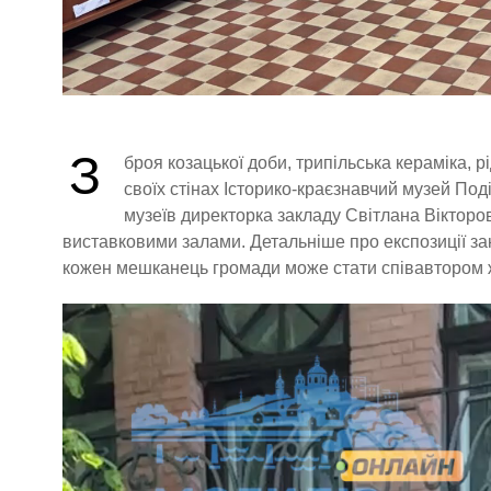
З
броя козацької доби, трипільська кераміка, рід
своїх стінах Історико-краєзнавчий музей По
музеїв директорка закладу Світлана Віктор
виставковими залами. Детальніше про експозиції за
кожен мешканець громади може стати співавтором жи