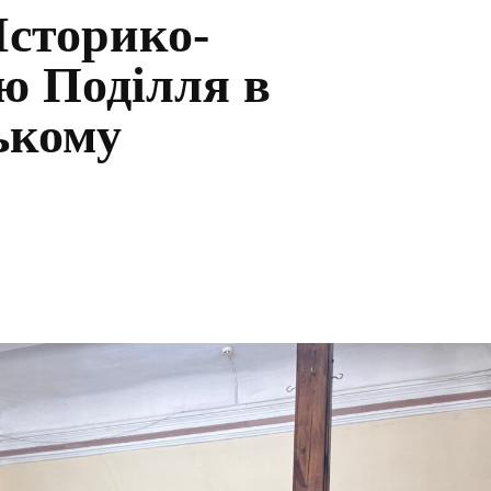
Історико-
ю Поділля в
ькому