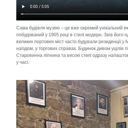
Сама будівля музею – це вже окремий унікальний ек
побудований у 1905 році в стилі модерн. Звів його о
великих портових міст часто будували резиденції у
наїздом, у торгових справах. Будинок дивом уцілів п
Старовинна ліпнина та високі стелі одразу налашт
у часі.