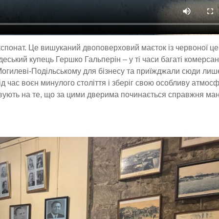
спонат. Це вишуканий двоповерховий маєток із червоної це
деський купець Гершко Гальперін – у ті часи багаті комерсан
 Могилеві-Подільському для бізнесу та приїжджали сюди лиш
ід час воєн минулого століття і зберіг свою особливу атмосф
овують на те, що за цими дверима починається справжня ма