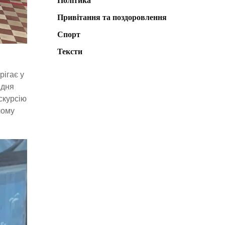
Політика
Привітання та поздоровлення
Спорт
Тексти
рігає у
 дня
курсію
чому