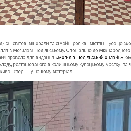
кісні світові мінерали та сімейні реліквії містян – усе це збе
ділля в Могилеві-Подільському. Спеціально до Міжнародного
ович провела для видання
«Могилів-Подільський онлайн»
екс
кладу, розташованого в колишньому купецькому маєтку, та 
вої історії – у нашому матеріалі.