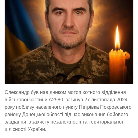
Олександр був навідником мотопіхотного відділення
військової частини А2980, загинув 27 листопада 2024
року поблизу населеного пункту Петрівка Покровського
району Донецької області під час виконання бойового
завдання із захисту незалежності та територіальної
цілісності України.