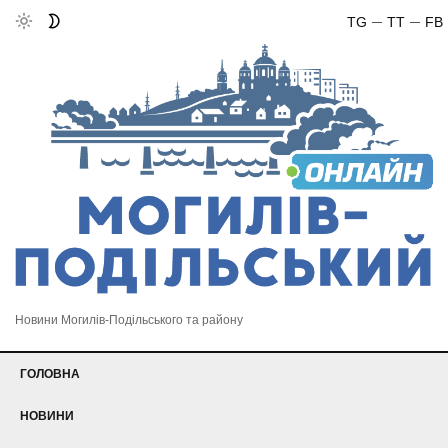
TG
TT
FB
Новини Могилів-Подільського та району
ГОЛОВНА
НОВИНИ