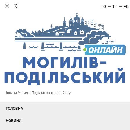
TG
TT
FB
Новини Могилів-Подільського та району
ГОЛОВНА
НОВИНИ