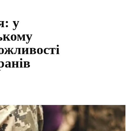
: у
ькому
ожливості
ранів