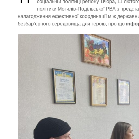
соціальній політиці регіону. Вчора, 11 люто
політики Могилів-Подільської РВА з предст
налагодження ефективної координації між державни
безбар’єрного середовища для героїв, про що
інфо