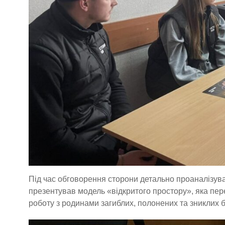
Під час обговорення сторони детально проаналізува
презентував модель «відкритого простору», яка пер
роботу з родинами загиблих, полонених та зниклих б