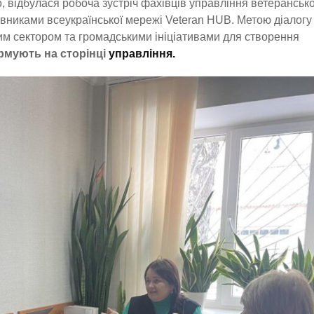
го, відбулася робоча зустріч фахівців управління ветерансько
авниками всеукраїнської мережі Veteran HUB. Метою діалогу
м сектором та громадськими ініціативами для створення
рмують на сторінці
управління.