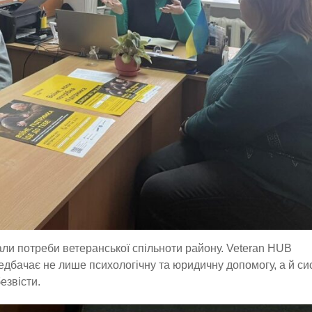
ли потреби ветеранської спільноти району. Veteran HUB
едбачає не лише психологічну та юридичну допомогу, а й с
езвісти.