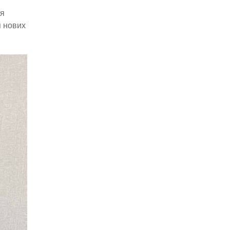
ня
я нових