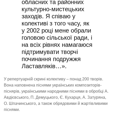
обласних та районних
культурно-мистецьких
заходів. Я співаю у
колективі з того часу, як
у 2002 році мене обрали
головою сільської ради, і
на всіх рівнях намагаюся
підтримувати творчі
починання подружжя
Ластавляків…».
У репертуарній скрині колективу – понад 200 творів.
Вона наповнена піснями українських композиторів-
піснярів, українськими народними піснями в обробці А.
Авдієвського, П. Демуцького, Є. Кухарця, А. Затуряна,
О. Шпачинського, а також обрядовими й жартівливими
піснями.