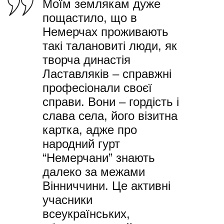
Моїм землякам дуже
пощастило, що в
Немерчах проживають
такі талановиті люди, як
творча династія
Ластавляків – справжні
професіонали своєї
справи. Вони – гордість і
слава села, його візитна
картка, адже про
народний гурт
“Немерчани” знають
далеко за межами
Вінниччини. Це активні
учасники
всеукраїнських,