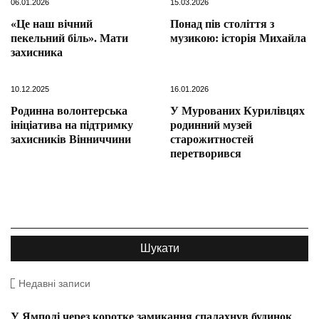
06.01.2026
15.03.2026
«Це наш вічний
Понад пів століття з
пекельний біль». Мати
музикою: історія Михайла
захисника
10.12.2025
16.01.2026
Родинна волонтерська
У Мурованих Курилівцях
ініціатива на підтримку
родинний музей
захисників Вінниччини
старожитностей
перетворився
Недавні записи
У Ямполі через коротке замикання спалахнув будинок