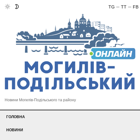
TG
TT
FB
Новини Могилів-Подільського та району
ГОЛОВНА
НОВИНИ