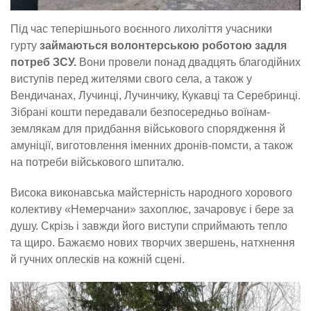
Під час теперішнього воєнного лихоліття учасники
гурту
займаються волонтерською роботою задля
потреб ЗСУ.
Вони провели понад двадцять благодійних
виступів перед жителями свого села, а також у
Вендичанах, Лучинці, Лучинчику, Кукавці та Серебринці.
Зібрані кошти передавали безпосередньо воїнам-
землякам для придбання військового спорядження й
амуніції, виготовлення іменних дронів-помсти, а також
на потреби військового шпиталю.
Висока виконавська майстерність народного хорового
колективу «Немерчани» захоплює, зачаровує і бере за
душу. Скрізь і завжди його виступи сприймають тепло
та щиро. Бажаємо нових творчих звершень, натхнення
й гучних оплесків на кожній сцені.