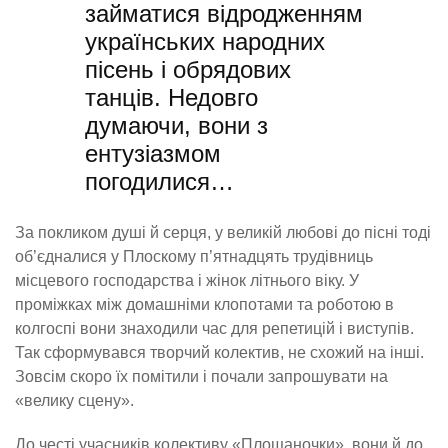
займатися відродженням
українських народних
пісень і обрядових
танців. Недовго
думаючи, вони з
ентузіазмом
погодилися…
За покликом душі й серця, у великій любові до пісні тоді
об’єдналися у Плоскому п’ятнадцять трудівниць
місцевого господарства і жінок літнього віку. У
проміжках між домашніми клопотами та роботою в
колгоспі вони знаходили час для репетицій і виступів.
Так сформувався творчий колектив, не схожий на інші.
Зовсім скоро їх помітили і почали запрошувати на
«велику сцену».
До честі учасників колективу «Площаночки», вони й до