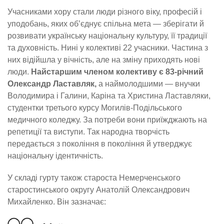
Учасниками хору стали люди різного віку, професій і
уподобань, яких об’єднує спільна мета — зберігати й
розвивати українську національну культуру, її традиції
та духовність. Нині у колективі 22 учасники. Частина з
них відійшла у вічність, але на зміну приходять нові
люди.
Найстаршим членом колективу є 83-річний
Олександр Ластавляк,
а наймолодшими — внучки
Володимира і Галини, Каріна та Христина Ластавляки,
студентки третього курсу Могилів-Подільського
медичного коледжу. За потреби вони приїжджають на
репетиції та виступи. Так народна творчість
передається з покоління в покоління й утверджує
національну ідентичність.
У складі гурту також староста Немерченського
старостинського округу Анатолій Олександрович
Михайленко. Він зазначає: