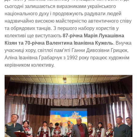
сьогодні залишаються виразниками українського
національного духу і продовжують радувати людей
надзвичайно високою майстерністю автентичного співу
та обрядових танців. З першого набору хористів у
колективі ще виступають
87-річна Марія Лукашівна
Кізян та 70-річна Валентина Іванівна Кужель
. Внучка
учасниці хору, світлої пам’яті Ганни Дивозівни Грицюк,
Аліна Іванівна Грабарчук з 1992 року працює художнім
керівником колективу.