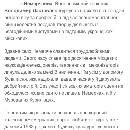
«Немерчани».
Його незмінний керівник
Володимир Ластавляк
згуртував навколо пісні людей
різного віку та професій, а під час повномасштабної
війни колектив поєднав творчу діяльність із
благодійними виступами на підтримку українських
військових.
Здавна село Немерче славиться трудолюбивими
людьми. Свого часу слава про досягнення місцевих
науковців-селекціонерів, тваринників і механізаторів
линула далеко за межі Вінниччини. І їм усім у допомогу
була пісня, яка надихала, давала наснагу й дарувала
добрий настрій. Без участі сільських аматорів сцени не
обходилося жодне свято не лише в Немерчах, а й у
Мурованих Курилівцях.
Перед тим як розпочати розповідь про хоровий
колектив «Немерчани», варто зробити екскурс у вже
далекий 1983 рік, коли в будинку культури сусіднього