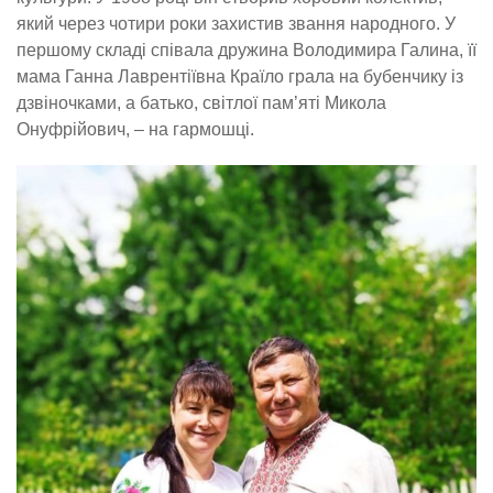
який через чотири роки захистив звання народного. У
першому складі співала дружина Володимира Галина, її
мама Ганна Лаврентіївна Країло грала на бубенчику із
дзвіночками, а батько, світлої пам’яті Микола
Онуфрійович, – на гармошці.