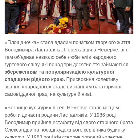
«Площаночка» стала вдалим початком творчого життя
Володимира Ластавляка. Переїхавши в Немерче, він і
там об’єднав навколо себе любителів народного
гуртового співу, які понад три десятиліття займаються
збереженням та популяризацією культурної
спадщини рідного краю.
Присвоєння колективу
звання «народного» стало визнанням багаторічної
самовідданої праці на культурній ниві.
«Вогнище культури» в селі Немерче стало місцем
роботи династії родини Ластавляків. У 1986 році
Володимир прийняв естафету від свого старшого брата
Олександра на посаді художнього керівника будинку
культури. У 1988 році він створив хоровий колектив,