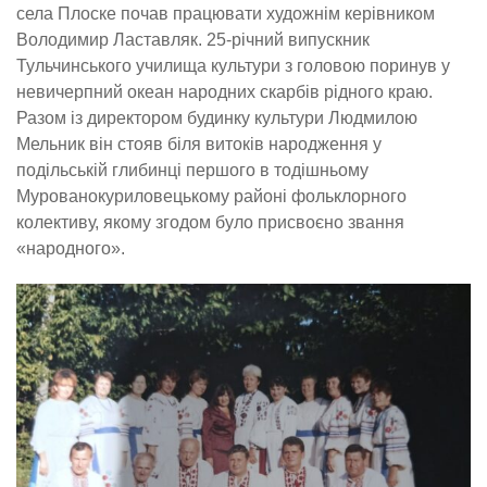
села Плоске почав працювати художнім керівником
Володимир Ластавляк. 25-річний випускник
Тульчинського училища культури з головою поринув у
невичерпний океан народних скарбів рідного краю.
Разом із директором будинку культури Людмилою
Мельник він стояв біля витоків народження у
подільській глибинці першого в тодішньому
Мурованокуриловецькому районі фольклорного
колективу, якому згодом було присвоєно звання
«народного».