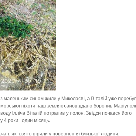
 маленьким сином жили у Миколаєві, а Віталій уже перебу
и морської піхоти наш земляк саиовіддано боронив Маріупол
аводу Ілліча Віталій потрапив у полон. Звідси почався його
 4 роки і один місяць.
чан, які свято вірили у повернення близької людини.