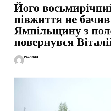
Його восьмирічни
півжиття не бачив
Ямпільщину з пол
повернувся Вітал
РЕДАКЦІЯ