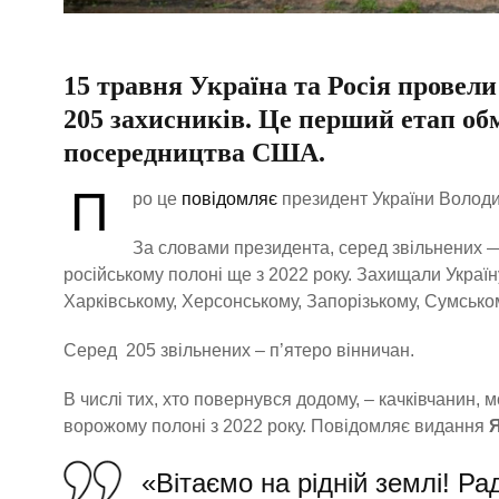
15 травня Україна та Росія провел
205 захисників. Це перший етап обм
посередництва США.
П
ро це
повідомляє
президент України Волод
За словами президента, серед звільнених — 
російському полоні ще з 2022 року. Захищали Україн
Харківському, Херсонському, Запорізькому, Сумсько
Серед 205 звільнених – п’ятеро вінничан.
В числі тих, хто повернувся додому, – качківчанин,
ворожому полоні з 2022 року. Повідомляє видання
Я
«Вітаємо на рідній землі! Ра