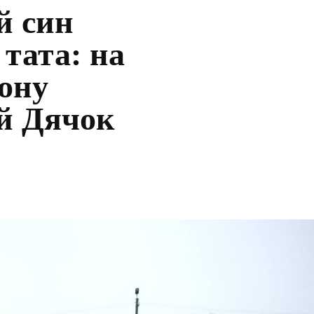
й син
 тата: на
ону
ій Дячок