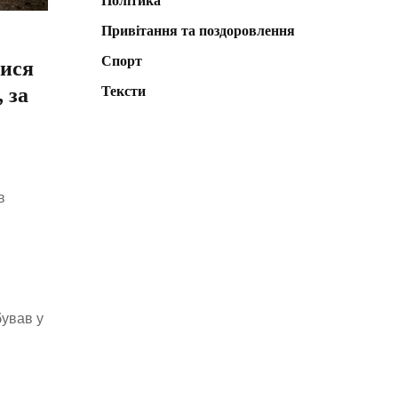
Політика
Привітання та поздоровлення
Спорт
лися
 за
Тексти
в
бував у