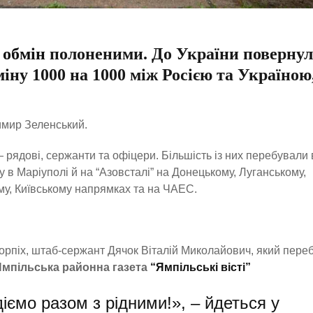
и
обмін
полоненими. До України поверну
іну 1000 на 1000 між Росією та Україною,
имир Зеленський.
рядові, сержанти та офіцери. Більшість із них перебували 
у в Маріуполі й на “Азовсталі” на Донецькому, Луганському,
му, Київському напрямках та на ЧАЕС.
 морпіх, штаб-сержант Дячок Віталій Миколайович, який пере
мпільська районна газета
“Ямпільські вісті”
діємо разом з рідними!», – йдеться у