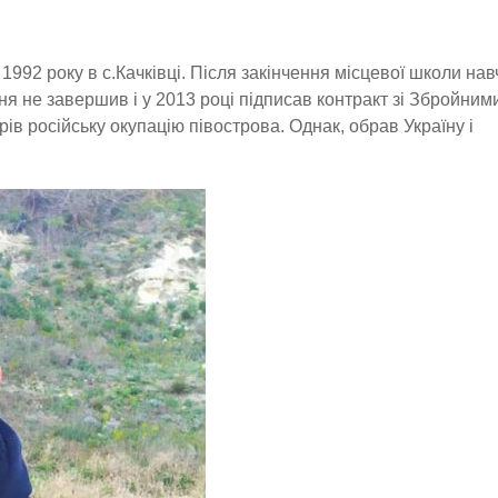
1992 року в с.Качківці. Після закінчення місцевої школи нав
я не завершив і у 2013 році підписав контракт зі Збройним
ів російську окупацію півострова. Однак, обрав Україну і