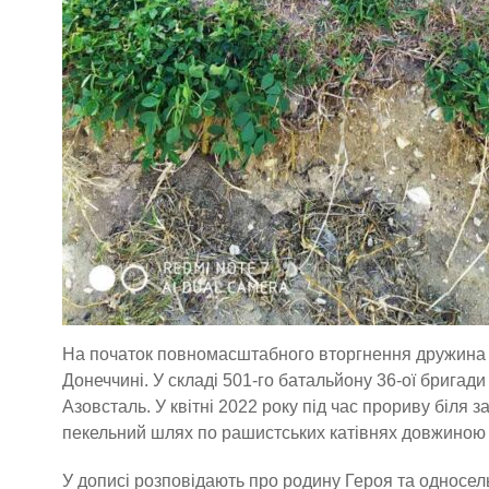
На початок повномасштабного вторгнення дружина з
Донеччині. У складі 501-го батальйону 36-ої бригад
Азовсталь. У квітні 2022 року під час прориву біля з
пекельний шлях по рашистських катівнях довжиною у
У дописі розповідають про родину Героя та односель