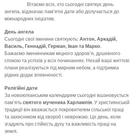
Вітаємо всіх, хто сьогодні святкує день
ангела, відзначає пам’ятні дати або долучається до
міжнародних ініціатив.
День ангела
Сьогодні свої іменини святкують:
Антон, Аркадій,
Василь, Геннадій, Герман, Іван та Марко
.
Бажаємо іменинникам міцного здоров’я, душевного
спокою та успіхів у всіх починаннях. Нехай ваші життєві
плани реалізуються під мирним небом, а підтримка
рідних додає впевненості.
Релігійні дати
За новоюліанським календарем сьогодні вшановується
пам’ять
святого мученика Харлампія
. У християнській
традиції він вважається покровителем сільської праці
та захисником від хвороб і неврожаю. Це день, коли
згадують про стійкість духу та важливість праці на
землі.