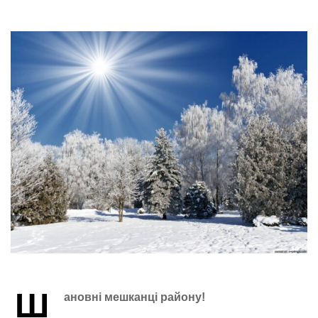
Ш
ановні мешканці району!