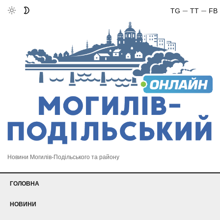
TG
TT
FB
Новини Могилів-Подільського та району
ГОЛОВНА
НОВИНИ