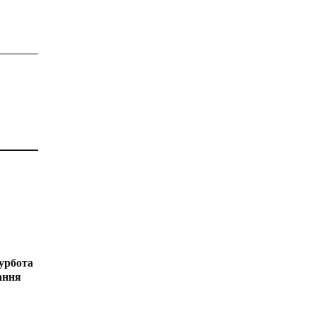
урбота
ання