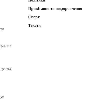
Політика
Привітання та поздоровлення
Спорт
Тексти
ся
орукою
уту та
ні