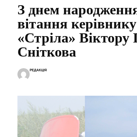
З днем народженн
вітання керівник
«Стріла» Віктору Г
Сніткова
РЕДАКЦІЯ