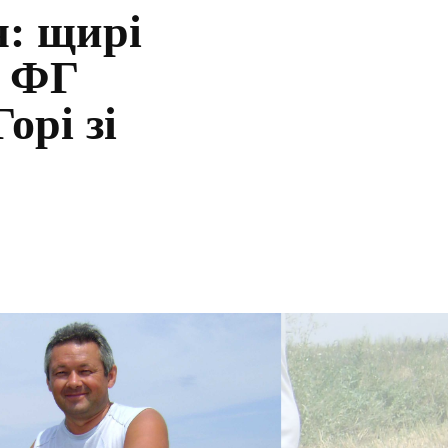
я: щирі
у ФГ
орі зі