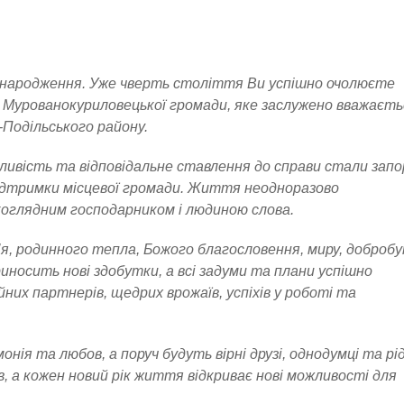
 народження. Уже чверть століття Ви успішно очолюєте
 Мурованокуриловецької громади, яке заслужено вважаєть
-Подільського району.
гливість та відповідальне ставлення до справи стали зап
підтримки місцевої громади. Життя неодноразово
коглядним господарником і людиною слова.
’я, родинного тепла, Божого благословення, миру, доброб
иносить нові здобутки, а всі задуми та плани успішно
их партнерів, щедрих врожаїв, успіхів у роботі та
нія та любов, а поруч будуть вірні друзі, однодумці та рід
, а кожен новий рік життя відкриває нові можливості для