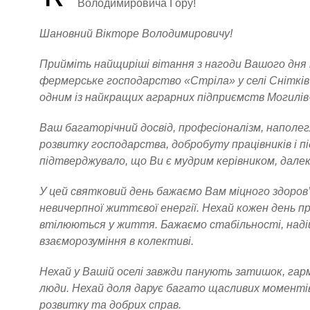
Володимировича Гору!
Шановний Вікторе Володимировичу!
Прийміть найщиріші вітання з нагоди Вашого дня
фермерське господарство «Стріла» у селі Снітків
одним із найкращих аграрних підприємств Могилів
Ваш багаторічний досвід, професіоналізм, наполе
розвитку господарства, добробуту працівників і 
підтверджувало, що Ви є мудрим керівником, дале
У цей святковий день бажаємо Вам міцного здоров
невичерпної життєвої енергії. Нехай кожен день пр
втілюються у життя. Бажаємо стабільності, надійн
взаєморозуміння в колективі.
Нехай у Вашій оселі завжди панують затишок, гармо
люди. Нехай доля дарує багато щасливих моментів
розвитку та добрих справ.