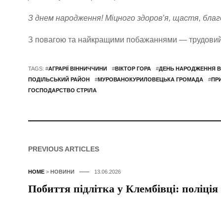
З днем народження!
Міцного здоров’я, щастя, бла
З повагою та найкращими побажаннями — трудовий 
TAGS: #
АГРАРІЇ ВІННИЧЧИНИ
#
ВІКТОР ГОРА
#
ДЕНЬ НАРОДЖЕННЯ В
ПОДІЛЬСЬКИЙ РАЙОН
#
МУРОВАНОКУРИЛОВЕЦЬКА ГРОМАДА
#
ПР
ГОСПОДАРСТВО СТРІЛА
PREVIOUS ARTICLES
HOME
>
НОВИНИ
13.06.2026
Побиття підлітка у Клембівці: поліція