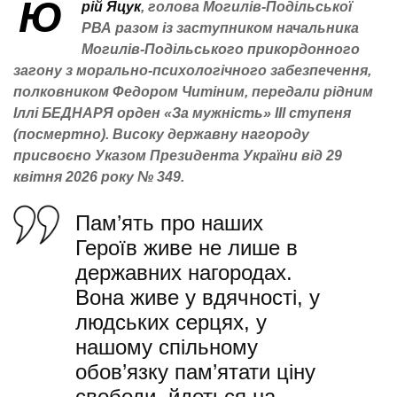
Ю
рій Яцук
, голова Могилів-Подільської
РВА разом із заступником начальника
Могилів-Подільського прикордонного
загону з морально-психологічного забезпечення,
полковником Федором Читіним, передали рідним
Іллі БЕДНАРЯ орден «За мужність» ІІІ ступеня
(посмертно). Високу державну нагороду
присвоєно Указом Президента України від 29
квітня 2026 року № 349.
Пам’ять про наших
Героїв живе не лише в
державних нагородах.
Вона живе у вдячності, у
людських серцях, у
нашому спільному
обов’язку пам’ятати ціну
свободи, йдеться на