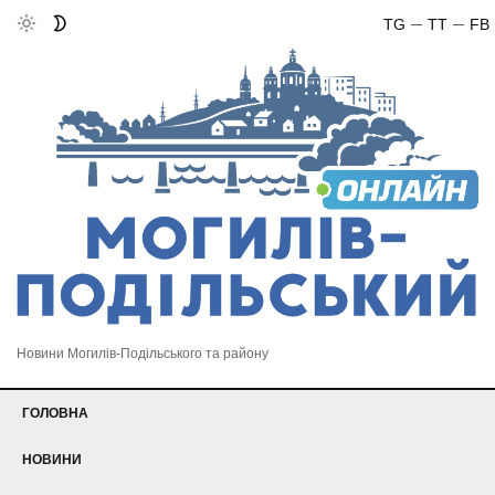
TG
TT
FB
Новини Могилів-Подільського та району
ГОЛОВНА
НОВИНИ