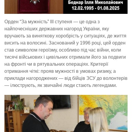
Орден “За мужність” III ступеня — це одна з
найпочесніших державних нагород України, яку
вручають за виняткову хоробрість у ситуаціях, де життя
висить на волосині. Заснований у 1996 році, цей орден
став символом героїзму, особливо під час війни, коли
тисячі військових і цивільних отримали його за подвиги
на фронті чи в рятувальних операціях. Критерії
отримання чіткі: прояв мужності в умовах ризику, а
приклади нагороджених — від бійців ЗСУ до волонтерів
— ілюструють, як звичайні люди стають легендами.