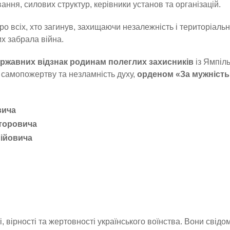
ння, силових структур, керівники установ та організацій.
о всіх, хто загинув, захищаючи незалежність і територіаль
их забрала війна.
ржавних відзнак родинам полеглих захисників
із Ямпіл
, самопожертву та незламність духу,
орденом «За мужність» 
вича
кторовича
ійовича
 вірності та жертовності українського воїнства. Вони свідо