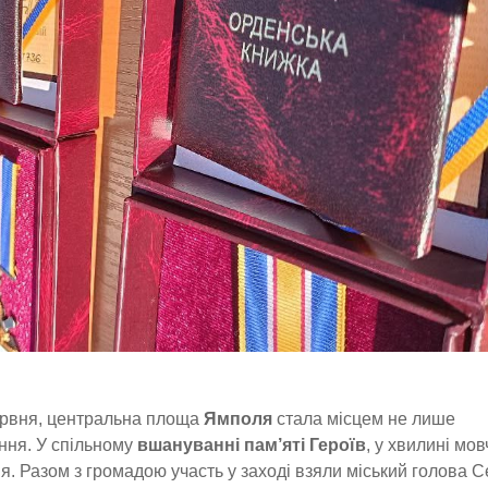
рвня, центральна площа
Ямполя
стала місцем не лише
ання. У спільному
вшануванні пам’яті Героїв
, у хвилині мо
я. Разом з громадою участь у заході взяли міський голова С