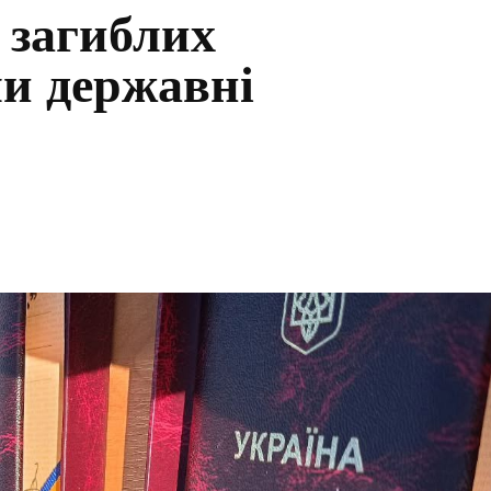
 загиблих
ли державні