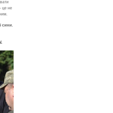
увати
 це не
ним.
і сини.
і.