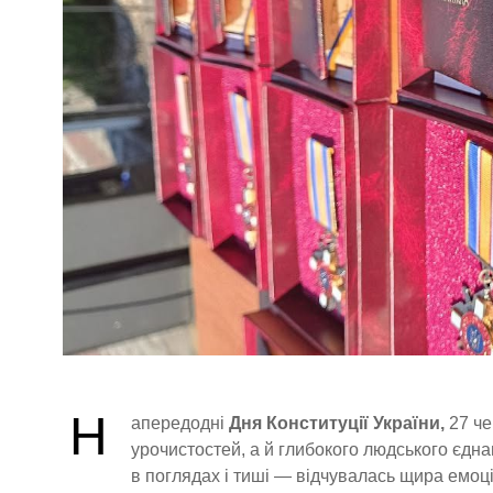
Н
апередодні
Дня Конституції України,
27 че
урочистостей, а й глибокого людського єдн
в поглядах і тиші — відчувалась щира емоці