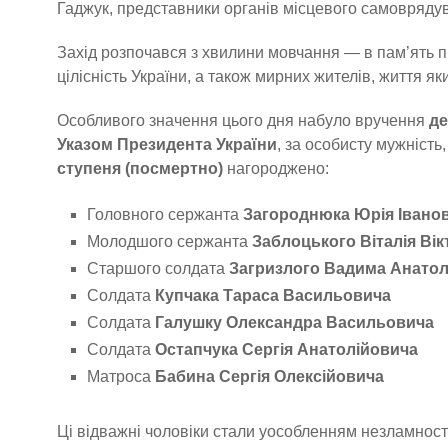
Гаджук, представники органів місцевого самоврядува
Захід розпочався з хвилини мовчання — в пам’ять пр
цілісність України, а також мирних жителів, життя як
Особливого значення цього дня набуло вручення
де
Указом Президента України
, за особисту мужність
ступеня (посмертно)
нагороджено:
Головного сержанта
Загороднюка Юрія Івано
Молодшого сержанта
Заблоцького Віталія Ві
Старшого солдата
Загризлого Вадима Анатол
Солдата
Купчака Тараса Васильовича
Солдата
Галушку Олександра Васильовича
Солдата
Остапчука Сергія Анатолійовича
Матроса
Бабина Сергія Олексійовича
Ці відважні чоловіки стали уособленням незламності,