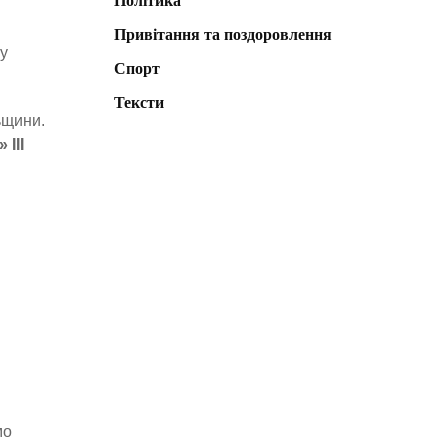
Політика
Привітання та поздоровлення
ну
Спорт
Тексти
ьщини.
ІІІ
мо