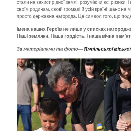
стали на захист рідної землі, розуміючи всі ризики,
своїм родинам, своїй громаді й усій країні шанс на 
просто державна нагорода. Це символ того, що подв
Імена наших Героїв не лише у списках нагородже
Наші земляки. Наша гордість. І наша вічна пам’ят
За матеріалами та фото—
Ямпільської місько