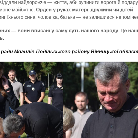
 і віддали найдорожче — життя, аби зупинити ворога й подар
мирне майбутнє.
Орден у руках матері, дружини чи дітей
—
иг їхнього сина, чоловіка, батька — не залишився непоміче
них — вони вписані у саму суть нашого народу. Це наш
ь.
ї ради Могилів-Подільського району Вінницької област