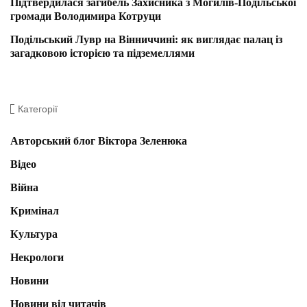
Підтвердилася загибель Захисника з Могилів-Подільської
громади Володимира Котруци
Подільський Лувр на Вінниччині: як виглядає палац із
загадковою історією та підземеллями
Категорії
Авторський блог Віктора Зеленюка
Відео
Війна
Кримінал
Культура
Некрологи
Новини
Новини від читачів