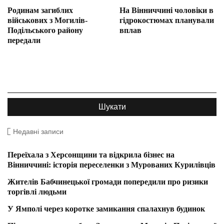
Родинам загиблих
На Вінниччині чоловіки в
військових з Могилів-
гідрокостюмах планували
Подільського району
вплав
передали
Недавні записи
Переїхала з Херсонщини та відкрила бізнес на
Вінниччині: історія переселенки з Мурованих Курилівців
Жителів Бабчинецької громади попередили про ризики
торгівлі людьми
У Ямполі через коротке замикання спалахнув будинок