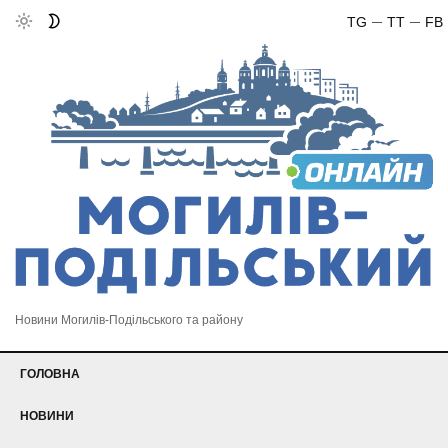
TG
TT
FB
Новини Могилів-Подільського та району
ГОЛОВНА
НОВИНИ