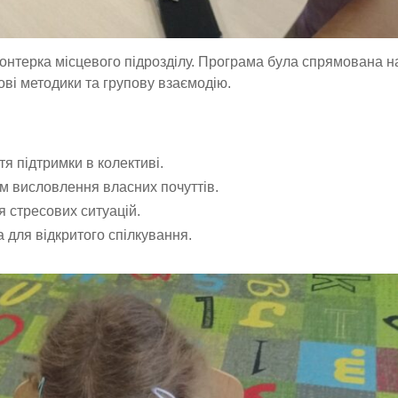
нтерка місцевого підрозділу. Програма була спрямована н
ові методики та групову взаємодію.
тя підтримки в колективі.
м висловлення власних почуттів.
 стресових ситуацій.
для відкритого спілкування.