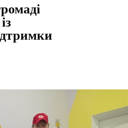
громаді
із
ідтримки