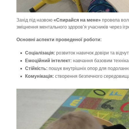
Захід під назвою
«Спирайся на мене»
провела воло
зміцнення ментального здоров’я учасників через ігр
Основні аспекти проведеної роботи:
Соціалізація:
розвиток навичок довіри та відчут
Емоційний інтелект:
навчання базовим техніка
Стійкість:
пошук внутрішніх опор для подолання
Комунікація:
створення безпечного середовища 