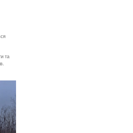
вся
и та
в.