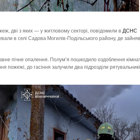
жеж, дві з яких — у житловому секторі, повідомили в
ДСНС
ували в селі Садова Могилів-Подільського району, де зайня
вне пічне опалення. Полум’я пошкодило оздоблення кімнат
я пожежі, до гасіння залучили два підрозділи рятувальникі