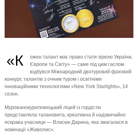
«К
ожен талант має право стати зіркою України,
Європи та Світу» — саме під цим гаслом
відбувся Міжнародний двотуровий фаховий
конкурс талантів з очним туром і освітніми
інноваційними технологіями «New York Starlights», 14
сезон.
Мурованокуриловецький ліцей із гордістю
представляла талановита, креативна й надзвичайно
яскрава учасниця — Власюк Дарина, яка змагалася в
номінації «Живопис».