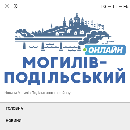
TG
TT
FB
Новини Могилів-Подільського та району
ГОЛОВНА
НОВИНИ