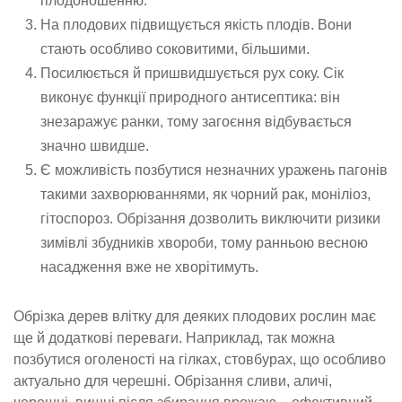
плодоношенню.
На плодових підвищується якість плодів. Вони
стають особливо соковитими, більшими.
Посилюється й пришвидшується рух соку. Сік
виконує функції природного антисептика: він
знезаражує ранки, тому загоєння відбувається
значно швидше.
Є можливість позбутися незначних уражень пагонів
такими захворюваннями, як чорний рак, моніліоз,
гітоспороз. Обрізання дозволить виключити ризики
зимівлі збудників хвороби, тому ранньою весною
насадження вже не хворітимуть.
Обрізка дерев влітку для деяких плодових рослин має
ще й додаткові переваги. Наприклад, так можна
позбутися оголеності на гілках, стовбурах, що особливо
актуально для черешні. Обрізання сливи, аличі,