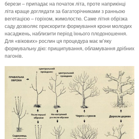
берези – припадає на початок літа, проте наприкінці
літа краще доглядати за багаторічниками з ранньою
вегетацією – горіхом, жимолостю. Саме літня обрізка
саду дозволяє прискорити формування крони молодих
насаджень, наблизити період їхнього плодоношення.
Для «вікових» рослин ця процедура має м’яку
формувальну дію: прищипування, обламування дрібних
пагонів.