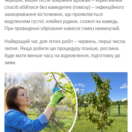
черешні, вишні після збирання врожаю – ефективний
спосіб обійтися без камедетечі (гомозу) – інфекційного
захворювання кісточкових, що проявляється
виділенням густої, клейкої рідини, схожої на камедь.
При проведенні обрізання навесні гомоз неминучий.
Найкращий час для літніх робіт – червень, перші числа
липня. Якщо робити цю процедуру пізніше, рослина
буде мати менше часу на відновлення, підготовку до
зими.