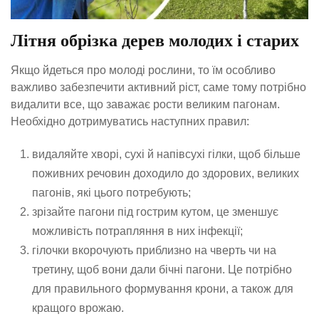
Літня обрізка дерев молодих і старих
Якщо йдеться про молоді рослини, то їм особливо
важливо забезпечити активний ріст, саме тому потрібно
видалити все, що заважає рости великим пагонам.
Необхідно дотримуватись наступних правил:
видаляйте хворі, сухі й напівсухі гілки, щоб більше
поживних речовин доходило до здорових, великих
пагонів, які цього потребують;
зрізайте пагони під гострим кутом, це зменшує
можливість потрапляння в них інфекції;
гілочки вкорочують приблизно на чверть чи на
третину, щоб вони дали бічні пагони. Це потрібно
для правильного формування крони, а також для
кращого врожаю.