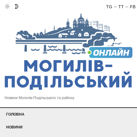
TG
TT
FB
Новини Могилів-Подільського та району
ГОЛОВНА
НОВИНИ