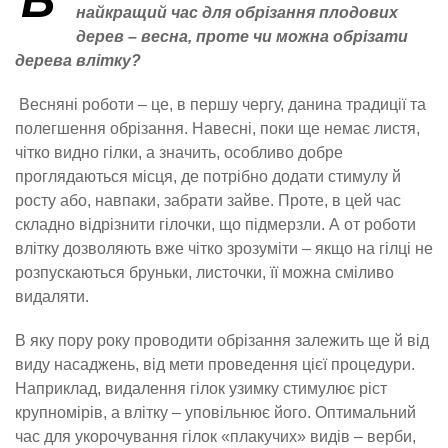
Б
найкращий час для обрізання плодових
дерев – весна, проте чи можна обрізати
дерева влітку?
Весняні роботи – це, в першу чергу, данина традиції та
полегшення обрізання. Навесні, поки ще немає листя,
чітко видно гілки, а значить, особливо добре
проглядаються місця, де потрібно додати стимулу й
росту або, навпаки, забрати зайве. Проте, в цей час
складно відрізнити гілочки, що підмерзли. А от роботи
влітку дозволяють вже чітко зрозуміти – якщо на гілці не
розпускаються бруньки, листочки, її можна сміливо
видаляти.
В яку пору року проводити обрізання залежить ще й від
виду насаджень, від мети проведення цієї процедури.
Наприклад, видалення гілок узимку стимулює ріст
крупномірів, а влітку – уповільнює його. Оптимальний
час для укорочування гілок «плакучих» видів – верби,