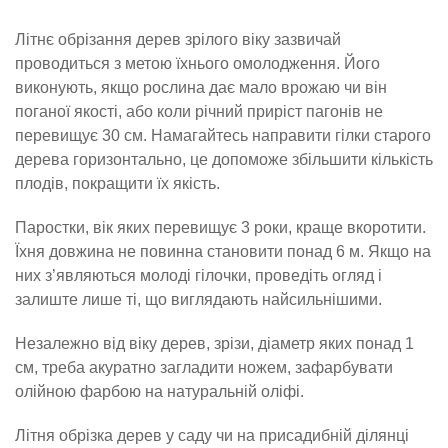
Літнє обрізання дерев зрілого віку зазвичай
проводиться з метою їхнього омолодження. Його
виконують, якщо рослина дає мало врожаю чи він
поганої якості, або коли річний приріст пагонів не
перевищує 30 см. Намагайтесь направити гілки старого
дерева горизонтально, це допоможе збільшити кількість
плодів, покращити їх якість.
Паростки, вік яких перевищує 3 роки, краще вкоротити.
Їхня довжина не повинна становити понад 6 м. Якщо на
них з’являються молоді гілочки, проведіть огляд і
залиште лише ті, що виглядають найсильнішими.
Незалежно від віку дерев, зрізи, діаметр яких понад 1
см, треба акуратно загладити ножем, зафарбувати
олійною фарбою на натуральній оліфі.
Літня обрізка дерев у саду чи на присадибній ділянці