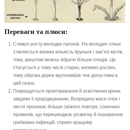
Переваги та плюси:
Стимул росту молодих пагонів. На молодих гілках
з’являється велика кількість бруньок і зав’язі квітів,
тому зрештою можна зібрати більше плодів. Це
стосується у тому числі старих, великих рослин,
тому обрізка дерев крупномірів теж допустима в
цей сезон.
Покращується провітрювання й освітлення крони
завдяки її проріджуванню. Всередину маси гілок і
листя проникає більше свіжого повітря, сонячних
променів, що перешкоджає розвитку й поширенню
грибкових інфекцій, сприяє кращому