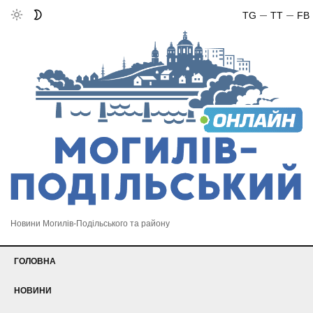
TG
TT
FB
Новини Могилів-Подільського та району
ГОЛОВНА
НОВИНИ