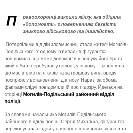
П
равоохоронці викрили жінку, яка обіцяла
«допомогти» з поверненням безвісти
зниклого військового та інвалідстю.
Потерпілими від дій зловмисниці стали жителі Могилів-
Подільського. У одному із випадків фігурантка
повідомила, що може допомогти у пошуку його брата,
який нібито перебуває у полоні, у іншому – запевняла,
що має вплив на лікарів та за грошову винагороду
посприяє у встановленні діагнозу. Наразі за обома
фактами слідчі повідомили їй про підозру. Йдеться на
сторінці
Могилів-Подільський районний відділ
поліції
.
За словами начальника Могилів-Подільського
районного відділу поліції Сергія Михалька, фігурантка
переконувала людей у наявності впливових зв’язків та