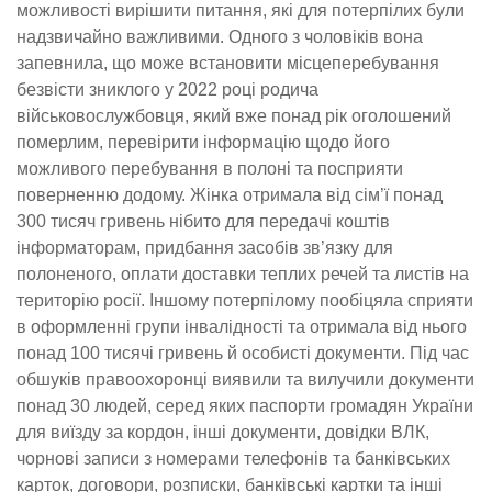
можливості вирішити питання, які для потерпілих були
надзвичайно важливими. Одного з чоловіків вона
запевнила, що може встановити місцеперебування
безвісти зниклого у 2022 році родича
військовослужбовця, який вже понад рік оголошений
померлим, перевірити інформацію щодо його
можливого перебування в полоні та посприяти
поверненню додому. Жінка отримала від сім’ї понад
300 тисяч гривень нібито для передачі коштів
інформаторам, придбання засобів зв’язку для
полоненого, оплати доставки теплих речей та листів на
територію росії. Іншому потерпілому пообіцяла сприяти
в оформленні групи інвалідності та отримала від нього
понад 100 тисячі гривень й особисті документи. Під час
обшуків правоохоронці виявили та вилучили документи
понад 30 людей, серед яких паспорти громадян України
для виїзду за кордон, інші документи, довідки ВЛК,
чорнові записи з номерами телефонів та банківських
карток, договори, розписки, банківські картки та інші