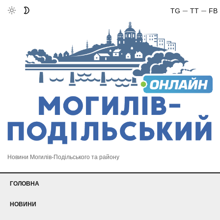
TG
TT
FB
Новини Могилів-Подільського та району
ГОЛОВНА
НОВИНИ