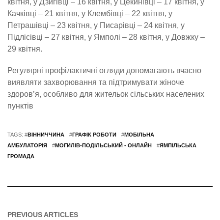
квітня, у Дзигівці – 16 квітня, у Цекинівці – 17 квітня, у
Качківці – 21 квітня, у Клембівці – 22 квітня, у
Петрашівці – 23 квітня, у Писарівці – 24 квітня, у
Підлісівці – 27 квітня, у Ямполі – 28 квітня, у Довжку –
29 квітня.
Регулярні профілактичні огляди допомагають вчасно
виявляти захворювання та підтримувати жіноче
здоров’я, особливо для жительок сільських населених
пунктів
TAGS: #
ВІННИЧЧИНА
#
ГРАФІК РОБОТИ
#
МОБІЛЬНА
АМБУЛАТОРІЯ
#
МОГИЛІВ-ПОДІЛЬСЬКИЙ - ОНЛАЙН
#
ЯМПІЛЬСЬКА
ГРОМАДА
PREVIOUS ARTICLES