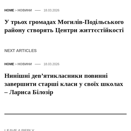
HOME
>
НОВИНИ
18.03.2026
У трьох громадах Могилів-Подільського
району створять Центри життєстійкості
NEXT ARTICLES
HOME
>
НОВИНИ
18.03.2026
Нинішні дев’ятикласники повинні
завершити старші класи у своїх школах
– Лариса Білозір
LEAVE A REPLY