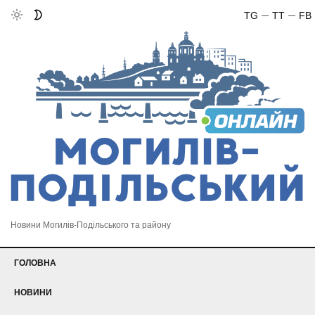
TG
TT
FB
Новини Могилів-Подільського та району
ГОЛОВНА
НОВИНИ