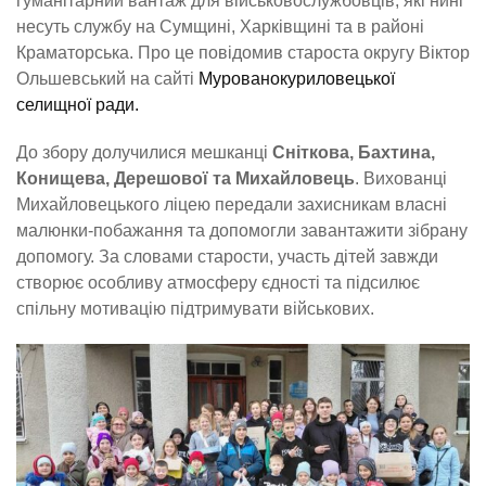
гуманітарний вантаж для військовослужбовців, які нині
несуть службу на Сумщині, Харківщині та в районі
Краматорська. Про це повідомив староста округу Віктор
Ольшевський на сайті
Мурованокуриловецької
селищної ради.
До збору долучилися мешканці
Сніткова, Бахтина,
Конищева, Дерешової та Михайловець
. Вихованці
Михайловецького ліцею передали захисникам власні
малюнки-побажання та допомогли завантажити зібрану
допомогу. За словами старости, участь дітей завжди
створює особливу атмосферу єдності та підсилює
спільну мотивацію підтримувати військових.