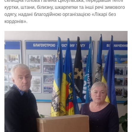
селищна голова Галина Цибульська, передавши теплі
куртки, штани, білизну, шкарпетки та інші речі зимового
одягу, надані благодійною організацією «Лікарі без
кордонів».