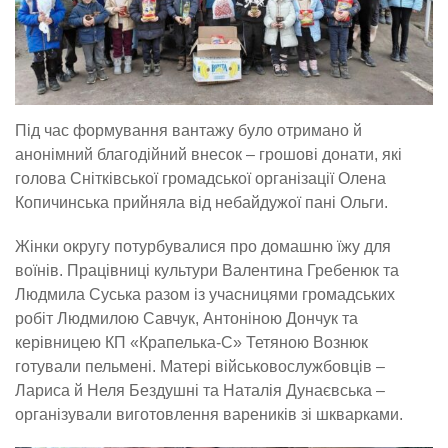
Під час формування вантажу було отримано й
анонімний благодійний внесок – грошові донати, які
голова Снітківської громадської організації Олена
Копичинська прийняла від небайдужої пані Ольги.
Жінки округу потурбувалися про домашню їжу для
воїнів. Працівниці культури Валентина Гребенюк та
Людмила Суська разом із учасницями громадських
робіт Людмилою Савчук, Антоніною Дончук та
керівницею КП «Крапелька-С» Тетяною Вознюк
готували пельмені. Матері військовослужбовців –
Лариса й Неля Бездушні та Наталія Дунаєвська –
організували виготовлення вареників зі шкварками.