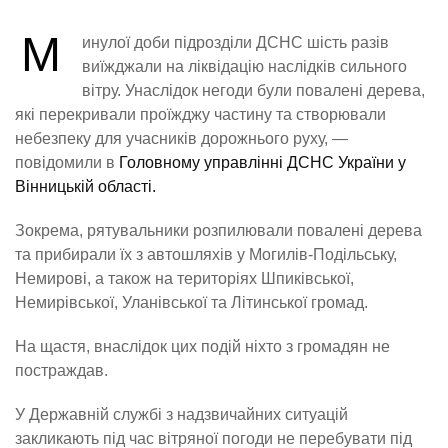
М
инулої доби підрозділи ДСНС шість разів
виїжджали на ліквідацію наслідків сильного
вітру. Унаслідок негоди були повалені дерева,
які перекривали проїжджу частину та створювали
небезпеку для учасників дорожнього руху, —
повідомили в
Головному управлінні ДСНС України у
Вінницькій області.
Зокрема, рятувальники розпилювали повалені дерева
та прибирали їх з автошляхів у Могилів-Подільську,
Немирові, а також на територіях Шпиківської,
Немирівської, Уланівської та Літинської громад.
На щастя, внаслідок цих подій ніхто з громадян не
постраждав.
У Державній службі з надзвичайних ситуацій
закликають під час вітряної погоди не перебувати під