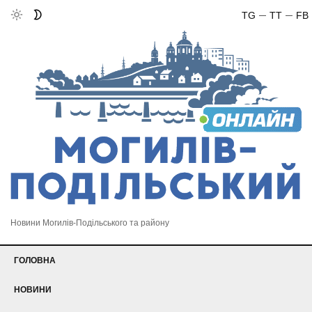
TG
TT
FB
Новини Могилів-Подільського та району
ГОЛОВНА
НОВИНИ