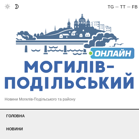
TG
TT
FB
Новини Могилів-Подільського та району
ГОЛОВНА
НОВИНИ