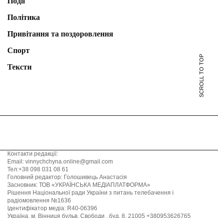
Події
Політика
Привітання та поздоровлення
Спорт
SCROLL TO TOP
Тексти
Контакти редакції:
Email: vinnychchyna.online@gmail.com
Тел:+38 098 031 08 61
Головний редактор: Голошивець Анастасія
Засновник: ТОВ «УКРАЇНСЬКА МЕДІАПЛАТФОРМА»
Рішення Національної ради України з питань телебачення і
радіомовлення №1636
Ідентифікатор медіа: R40-06396
Україна, м. Вінниця бульв. Свободи , буд. 8, 21005 +380953626765