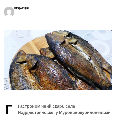
РЕДАКЦІЯ
Г
Гастрономічний скарб села
Наддністрянське: у Мурованокуриловецькій