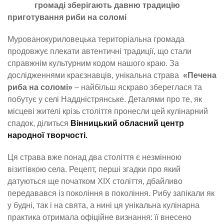
громаді зберігають давню традицію
приготування риби на соломі
Мурованокуриловецька територіальна громада
продовжує плекати автентичні традиції, що стали
справжнім культурним кодом нашого краю. За
дослідженнями краєзнавців, унікальна страва
«Печена
риба на соломі»
– найбільш яскраво збереглася та
побутує у селі Наддністрянське. Деталями про те, як
місцеві жителі крізь століття пронесли цей кулінарний
спадок, ділиться
Вінницький обласний центр
народної творчості
.
Ця страва вже понад два століття є незмінною
візитівкою села. Рецепт, перші згадки про який
датуються ще початком XIX століття, дбайливо
передавався із покоління в покоління. Рибу запікали як
у будні, так і на свята, а нині ця унікальна кулінарна
практика отримала офіційне визнання: її внесено