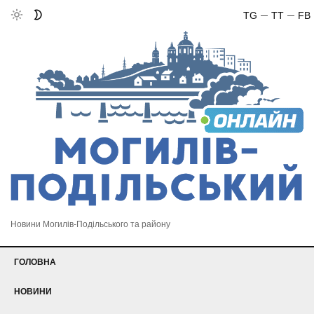
TG
TT
FB
Новини Могилів-Подільського та району
ГОЛОВНА
НОВИНИ