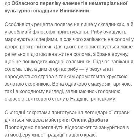
до
Обласного переліку елементів нематеріальної
культурної спадщини Вінниччини
.
Особливість рецепта полягає не лише у складниках, а й
у особливій філософії приготування. Рибу очищують,
маринують зі спеціями, після чого запікають на соломі у
добре розігрітій печі. Для цього використовується лише
ретельно підготовлена житня солома, зібрана вручну,
щоб не пошкодити жодної соломинки. Під час запікання
солома тліє, а дим огортає рибу — у результаті
народжується страва з тонким ароматом та хрусткою
золотою скоринкою. Вона однаково смакує як гарячою,
так і в холодному вигляді, залишаючись головною
окрасою святкового столу в Наддністрянському.
Сьогодні секретами приготування легендарної страви
ділиться місцева майстриня
Олена Драбата
.
Пропонуємо переглянути відеосюжет та зануритися в
атмосферу живої традиції нашого краю: