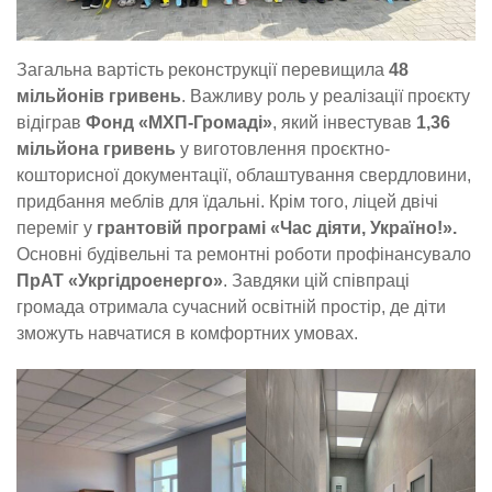
Загальна вартість реконструкції перевищила
48
мільйонів гривень
. Важливу роль у реалізації проєкту
відіграв
Фонд «МХП-Громаді»
, який інвестував
1,36
мільйона гривень
у виготовлення проєктно-
кошторисної документації, облаштування свердловини,
придбання меблів для їдальні. Крім того, ліцей двічі
переміг у
грантовій програмі «Час діяти, Україно!».
Основні будівельні та ремонтні роботи профінансувало
ПрАТ «Укргідроенерго»
. Завдяки цій співпраці
громада отримала сучасний освітній простір, де діти
зможуть навчатися в комфортних умовах.