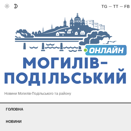
TG
TT
FB
Новини Могилів-Подільського та району
ГОЛОВНА
НОВИНИ