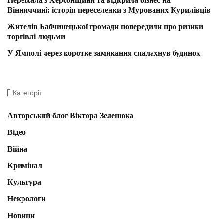
Переїхала з Херсонщини та відкрила бізнес на
Вінниччині: історія переселенки з Мурованих Курилівців
Жителів Бабчинецької громади попередили про ризики
торгівлі людьми
У Ямполі через коротке замикання спалахнув будинок
Категорії
Авторський блог Віктора Зеленюка
Відео
Війна
Кримінал
Культура
Некрологи
Новини