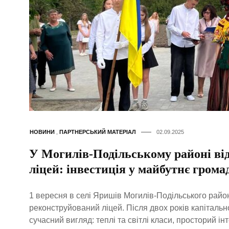
НОВИНИ
,
ПАРТНЕРСЬКИЙ МАТЕРІАЛ
02.09.2025
У Могилів-Подільському районі ві
ліцей: інвестиція у майбутнє грома
1 вересня в селі Яришів Могилів-Подільського райо
реконструйований ліцей. Після двох років капіталь
сучасний вигляд: теплі та світлі класи, просторий ін