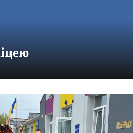
ліцею