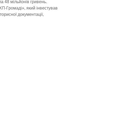
а 48 мільйонів гривень.
МХП-Громаді», який інвестував
торисної документації,