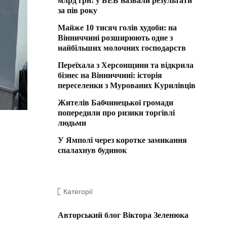
млрд грн: у БЕБ назвали результати
за пів року
Майже 10 тисяч голів худоби: на
Вінниччині розширюють одне з
найбільших молочних господарств
Переїхала з Херсонщини та відкрила
бізнес на Вінниччині: історія
переселенки з Мурованих Курилівців
Жителів Бабчинецької громади
попередили про ризики торгівлі
людьми
У Ямполі через коротке замикання
спалахнув будинок
Категорії
Авторський блог Віктора Зеленюка