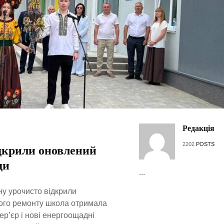
Редакція
2202
POSTS
дкрили оновлений
ди
...
ну урочисто відкрили
ного ремонту школа отримала
тер’єр і нові енергоощадні