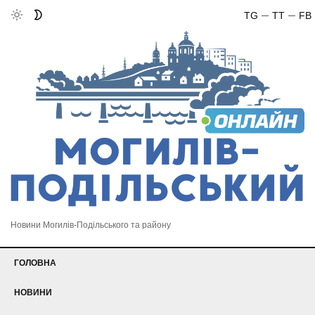
TG
TT
FB
Новини Могилів-Подільського та району
ГОЛОВНА
НОВИНИ