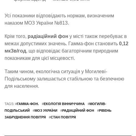
Усі показники відповідають нормам, визначеним
наказом МОЗ України №813.
Крім того,
радіаційний фон
у місті також перебуває в
межах допустимих значень. Гамма-фон становить
0,12
мкЗв/год
, що відповідає багаторічним природним
показникам для цієї місцевості.
Таким чином, екологічна ситуація у Могилеві-
Подільському залишається стабільною та безпечною
для населення.
TAGS: #
ГАММА-ФОН.
#
ЕКОЛОГІЯ ВІННИЧЧИНА
#
МОГИЛІВ-
ПОДІЛЬСЬКИЙ
#
МОЗ УКРАЇНИ
#
РАДІАЦІЙНИЙ ФОН
#
РІВЕНЬ
ЗАБРУДНЕННЯ ПОВІТРЯ
#
СТАН ПОВІТРЯ