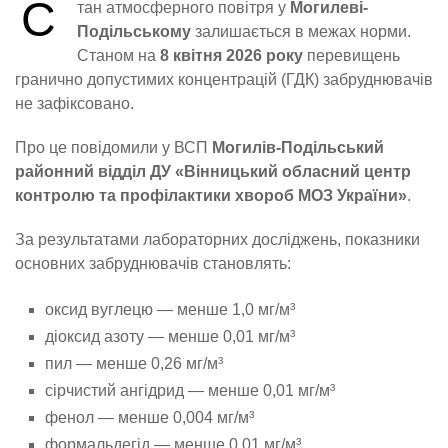
С
тан атмосферного повітря у
Могилеві-
Подільському
залишається в межах норми.
Станом на
8 квітня 2026 року
перевищень
гранично допустимих концентрацій (ГДК) забруднювачів
не зафіксовано.
Про це повідомили у ВСП
Могилів-Подільський
районний відділ ДУ «Вінницький обласний центр
контролю та профілактики хвороб МОЗ України»
.
За результатами лабораторних досліджень, показники
основних забруднювачів становлять:
оксид вуглецю — менше 1,0 мг/м³
діоксид азоту — менше 0,01 мг/м³
пил — менше 0,26 мг/м³
сірчистий ангідрид — менше 0,01 мг/м³
фенол — менше 0,004 мг/м³
формальдегід — менше 0,01 мг/м³