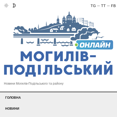
TG
TT
FB
Новини Могилів-Подільського та району
ГОЛОВНА
НОВИНИ